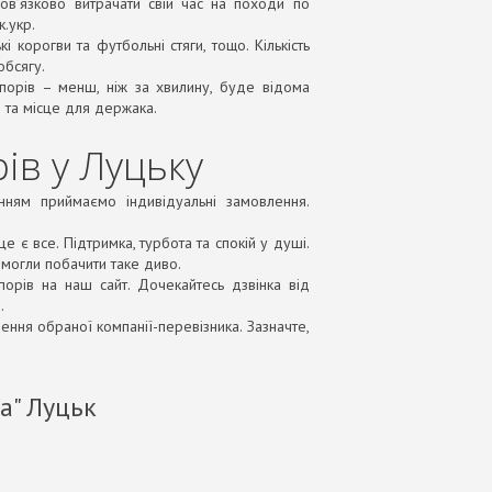
в’язково витрачати свій час на походи по
к.укр.
і корогви та футбольні стяги, тощо. Кількість
бсягу.
апорів – менш, ніж за хвилину, буде відома
 та місце для держака.
ів у Луцьку
нням приймаємо індивідуальні замовлення.
 є все. Підтримка, турбота та спокій у душі.
 змогли побачити таке диво.
орів на наш сайт. Дочекайтесь дзвінка від
.
ення обраної компанії-перевізника. Зазначте,
а" Луцьк