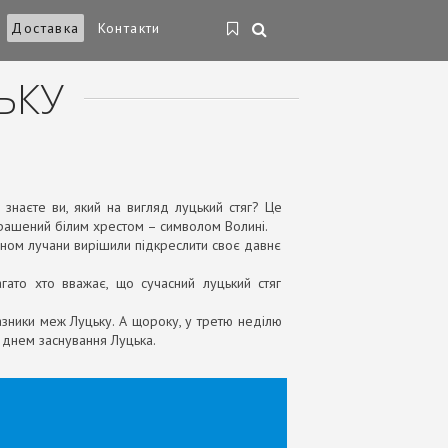
Доставка
Контакти
ЬКУ
 знаєте ви, який на вигляд луцький стяг? Це
крашений білим хрестом – символом Волині.
йном лучани вирішили підкреслити своє давнє
гато хто вважає, що сучасний луцький стяг
казники меж Луцьку. А щороку, у третю неділю
я днем заснування Луцька.