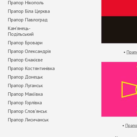
Прапор Нікополь
Прапор Біла Церква
Прапор Павлоград
Кам'янець-
Подільський
Прапор Бровари
Прапор Олександрія
•
Прап
Прапор Єнакієве
Прапор Костянтинівка
Прапор Донецьк
Прапор Луганськ
Прапор Макіївка
Прапор Горлівка
Прапор Слов'янськ
Прапор Лисичанськ
•
Прапо