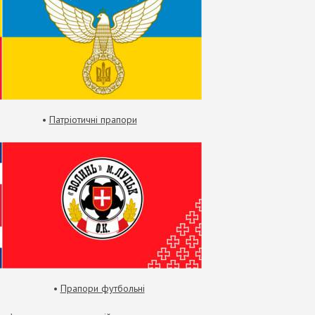
•
Патріотичні прапори
•
Прапори футбольні