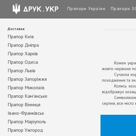
Прапори України
Прапори З
Доставка
Прапор Київ
Прапор Дніпра
Прапор Харків
Прапор Одеса
Кожен украї
жовто-червоне пол
Прапор Львів
Сучасна хо
Прапор Запоріжжя
походження та зна
Колись коз
Прапор Миколаїв
відображує козаць
Прапор Кам'янське
Символікою 
серпня, все місто
Прапор Вінниця
Івано-Франківськ
Прапор Маріуполь
Прапор Ужгород