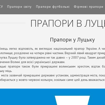
СУ
Прапори світу
Прапори футбольні
Фірмові прапори
ПРАПОРИ В ЛУЦ
Прапори у Луцьку
нець легко відповість, як виглядає національний прапор України. А чи
отнище, розділене на чотири рівні частини. Верхній лівий квадрат при
ругва Луцьку була затверджена не так давно – у 2007 році. Таким диза
чення Волині для всієї української держави.
ацькі прапори також були прикрашені волинським хрестом, відтак ба
ку міць.
міста зазвичай прикрашені державні установи, адміністрація міста, по
 вбирається у жовто-червоні кольори, оскільки саме цей день вважаєтьс