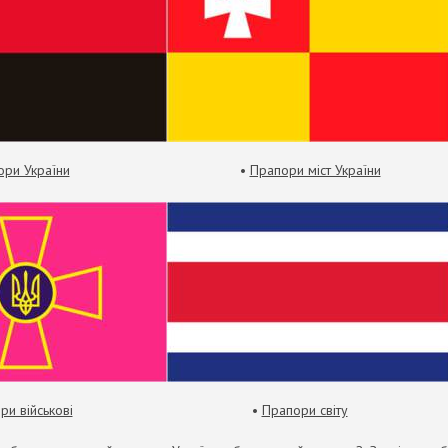
ори України
•
Прапори міст України
ри військові
•
Прапори світу