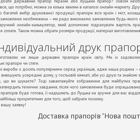
дбати державний прапор України або луцький прапор? Зовсім необо
 все, що потрібно, можна за кілька хвилин в каталозі онлайн-маркету Дру
багатий вибір друкованої продукції: прапори всіх країн і міст, козацьк
 замовленні необмежена – ми радо виконаємо замовлення будь-якого о
 зручний онлайн-калькулятор, який допоможе підрахувати вартість пр
я сплати. Також можна обрати розміри продукції, матеріал виготовлення
Індивідуальний друк прапор
иготовляє не лише державні прапори країн світу. Ми із задоволе
ні прапори чи стяги.
кі вироби є досить популярними серед українців, адже наша родина – це
вивішують усередині дому, у гостьовій кімнаті, аби усі друзі та знайомі
, що ви шукаєте? Тоді завантажуйте зображення для майбутніх прап
затвердить технічне завдання, після чого замовлення буде опрацьовано
 прапорів буде готова, її надішлють до Луцька на зручне для вас відділ
найбільш пріоритетним для того, щоб забрати посилку.
 вашу заявку!
Доставка прапорів "Нова пошт