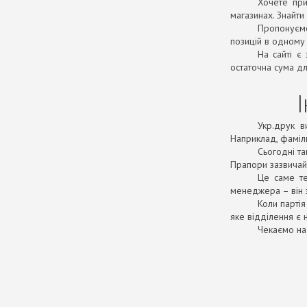
Хочете при
магазинах. Знайти
Пропонуємо 
позицій в одному
На сайті є
остаточна сума дл
Укр.друк в
Наприклад, фаміль
Сьогодні та
Прапори зазвичай 
Це саме те
менеджера – він 
Коли партія
яке відділення є 
Чекаємо на