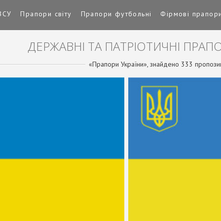
ЗСУ
Прапори світу
Прапори футбольні
Фірмові прапор
ДЕРЖАВНІ ТА ПАТРІОТИЧНІ ПРАП
«Прапори України», знайдено 333 пропозиц