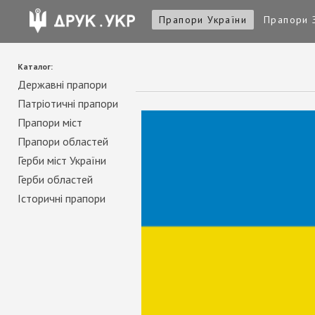
Прапори України
Прапори 
Каталог:
Державні прапори
Патріотичні прапори
Прапори міст
Прапори областей
Герби міст України
Герби областей
Історичні прапори