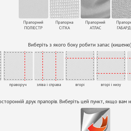
Прапорний
Прапорна
Прапорний
Прапор
ПОЛІЕСТР
СІТКА
АТЛАС
ГАБАР
Виберіть з якого боку робити запас (кишеню
праворуч
зліва і справа
вгорі
вгорі і низу
сторонній друк прапорів. Виберіть цей пункт, якщо вам н