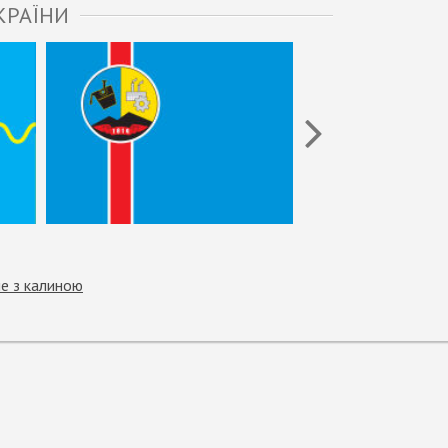
КРАЇНИ
е з калиною