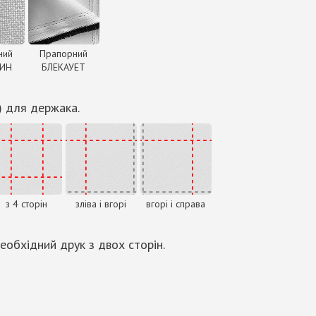
ний
Прапорний
ДИН
БЛЕКАУЕТ
) для держака.
з 4 сторін
зліва і вгорі
вгорі і справа
еобхідний друк з двох сторін.