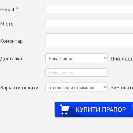
Е-mail
*
Місто
Коментар
Доставка
Про дост
Варіанти оплати
Чим плат
Купити