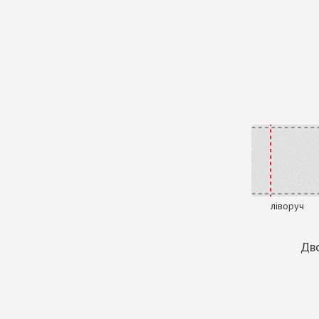
ліворуч
Дво