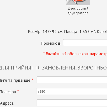
Двосторонній
друк прапора
Розмір:
147
×
92
см. Площа:
1.353
м². Кільк
Промокод:
* Вкажіть всі обов'язкові парамет
 ДЛЯ ПРИЙНЯТТЯ ЗАМОВЛЕННЯ, ЗВОРОТНЬОГ
Ім'я та прізвище
*
Телефон
*
Адреса