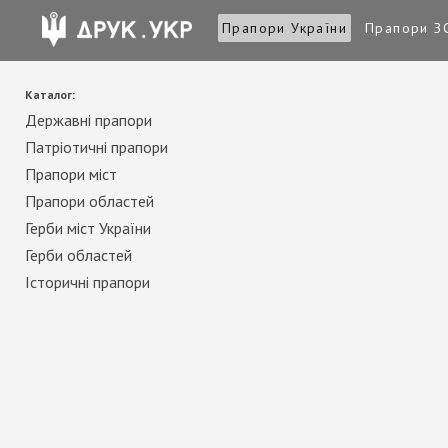
Прапори України
Прапори З
Каталог:
Державні прапори
Патріотичні прапори
Прапори міст
Прапори областей
Герби міст України
Герби областей
Історичні прапори