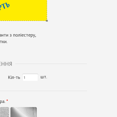
ити з поліестеру,
тки.
ЕННЯ
шт.
Кіл-ть
ра.
*