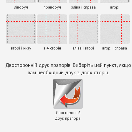
ліворуч
праворуч
зліва і справа
вгорі
вгорі і низу
з 4 сторін
зліва і вгорі
вгорі і справа
Двосторонній друк прапорів. Виберіть цей пункт, якщо
вам необхідний друк з двох сторін.
Двосторонній
друк прапора