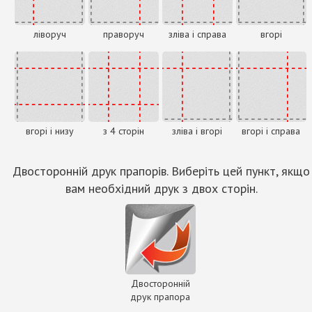
ліворуч
праворуч
зліва і справа
вгорі
вгорі і низу
з 4 сторін
зліва і вгорі
вгорі і справа
Двосторонній друк прапорів. Виберіть цей пункт, якщо
вам необхідний друк з двох сторін.
Двосторонній
друк прапора