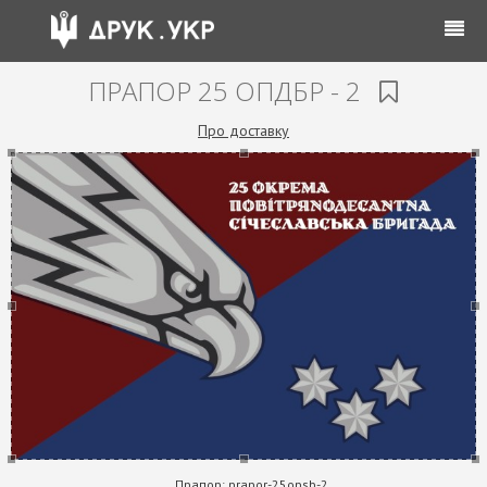
ПРАПОР 25 ОПДБР - 2
Про доставку
Прапор:
prapor-25opsb-2