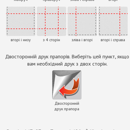
вгорі і низу
з 4 сторін
зліва і вгорі
вгорі і справа
Двосторонній друк прапорів. Виберіть цей пункт, якщо
вам необхідний друк з двох сторін.
Двосторонній
друк прапора