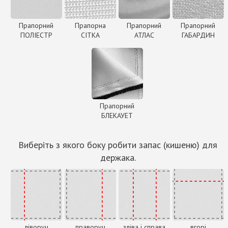
Прапорний
Прапорна
Прапорний
Прапорний
ПОЛІЕСТР
СІТКА
АТЛАС
ГАБАРДИН
Прапорний
БЛЕКАУЕТ
Виберіть з якого боку робити запас (кишеню) для
держака.
ліворуч
праворуч
зліва і справа
вгорі