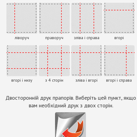
ліворуч
праворуч
зліва і справа
вгорі
вгорі і низу
з 4 сторін
зліва і вгорі
вгорі і справа
Двосторонній друк прапорів. Виберіть цей пункт, якщо
вам необхідний друк з двох сторін.