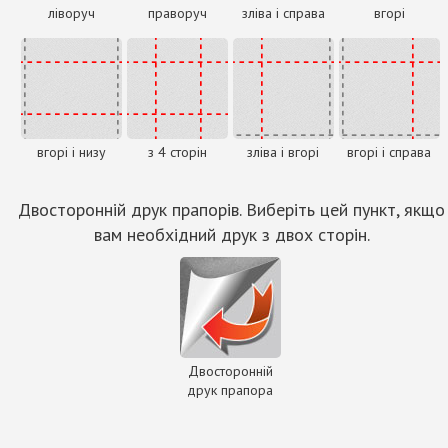
ліворуч
праворуч
зліва і справа
вгорі
вгорі і низу
з 4 сторін
зліва і вгорі
вгорі і справа
Двосторонній друк прапорів. Виберіть цей пункт, якщо
вам необхідний друк з двох сторін.
Двосторонній
друк прапора