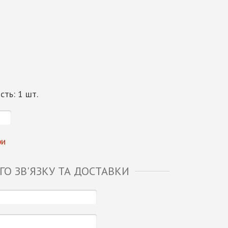
ість:
1
шт.
ри
О ЗВ'ЯЗКУ ТА ДОСТАВКИ