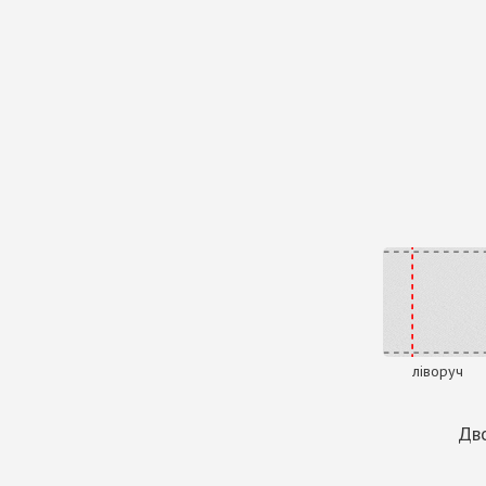
ліворуч
Дво