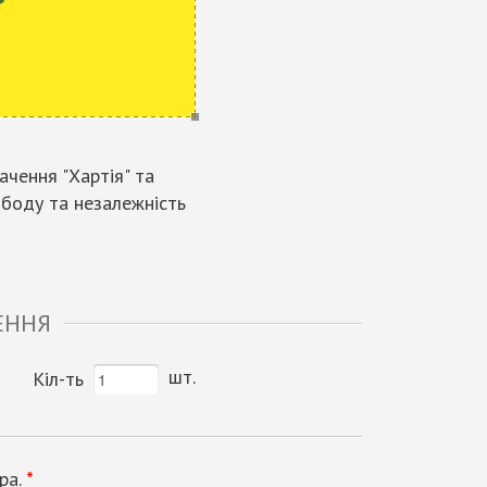
ачення "Хартія" та
вободу та незалежність
ЕННЯ
шт.
Кіл-ть
ра.
*