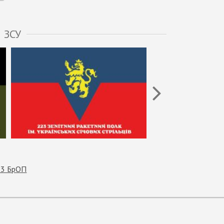
 ЗСУ
13 БрОП