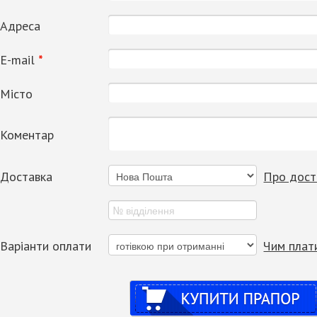
Адреса
Е-mail
*
Місто
Коментар
Доставка
Про дост
Варіанти оплати
Чим плат
Купити