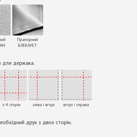
ний
Прапорний
ДИН
БЛЕКАУЕТ
) для держака.
з 4 сторін
зліва і вгорі
вгорі і справа
еобхідний друк з двох сторін.