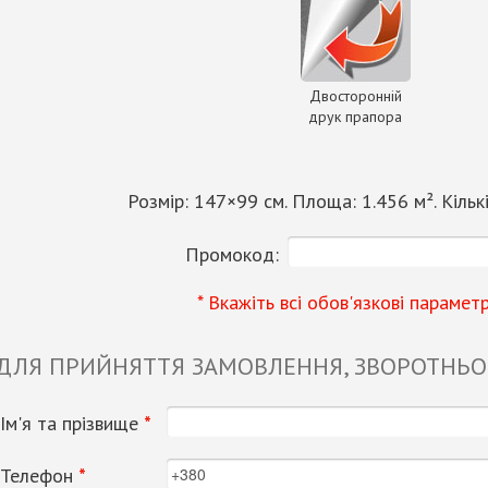
Двосторонній
друк прапора
Розмір:
147
×
99
см. Площа:
1.456
м². Кільк
Промокод:
* Вкажіть всі обов'язкові парамет
 ДЛЯ ПРИЙНЯТТЯ ЗАМОВЛЕННЯ, ЗВОРОТНЬОГ
Ім'я та прізвище
*
Телефон
*