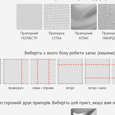
Прапорний
Прапорна
Прапорний
Прапор
ПОЛІЕСТР
СІТКА
АТЛАС
ГАБАР
Виберіть з якого боку робити запас (кишеню
праворуч
зліва і справа
вгорі
вгорі і низу
сторонній друк прапорів. Виберіть цей пункт, якщо вам н