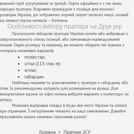
власний герб угрупування та тризуб. Окрім офіційних є і, так звані,
народні прапори. Яскравим прикладом є позиція для воєнної
розвідки України, де зображено чорний силует летючої миші, схожий
на символ герою коміксів – Бетмена.
Особливості вибору прапора на Друк.укр
Пропонуємо військові прапори України купити або вибравши з
запропонованого списку позицій, або замовивши індивідуальний
пошив. Окрім розміру та малюнку, ви можете обирати тип тканини з
чотирьох можливих варіантів:
поліестер;
сітка (115 г/кв. м);
атлас;
габардин.
Найбільш міцними та довговічними є прапори з габардину або
сітки. Їх рекомендуємо купувати для розміщення на вулиці. Для
використання вдома чи офісі можна вибрати варіанти з поліестеру чи
атласу.
Можлива відправка товару в будь-яке місто України та оплата
при отриманні. З нетерпінням чекаємо на ваші замовлення. Давайте
прославляти наших сміливих захисників разом!
Головна
Прапори ЗСУ