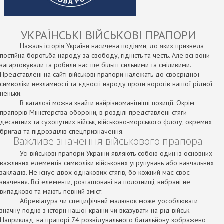
loading ...
УКРАЇНСЬКІ ВІЙСЬКОВІ ПРАПОРИ
Нажаль історія України насичена подіями, до яких призвела
постійна боротьба народу за свободу, гідність та честь. Але всі вони
загартовували та робили нас ще більш сильними та сміливими.
Представлені на сайті військові прапори належать до своєрідної
символіки незламності та єдності народу проти ворогів нашої рідної
неньки.
В каталозі можна знайти найрізноманітніші позиції. Окрім
прапорів Міністерства оборони, в розділі представлені стяги
десантних та сухопутних військ, військово-морського флоту, окремих
бригад та підрозділів спецпризначення.
Важливе значення військового прапора
Усі військові прапори України являють собою один із основних
важливих елементів символіки військових угрупувань або навчальних
закладів. Не існує двох однакових стягів, бо кожний має своє
значення. Всі елементи, розташовані на полотнищі, вибрані не
випадково та мають певний зміст.
Абревіатура чи специфічний малюнок може уособлювати
значну подію з історії нашої країни чи вказувати на рід військ.
Наприклад, на прапорі 74 розвідувального батальйону зображено