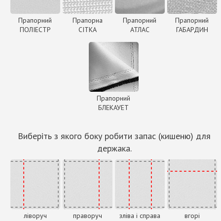
Прапорний
Прапорна
Прапорний
Прапорний
ПОЛІЕСТР
СІТКА
АТЛАС
ГАБАРДИН
Прапорний
БЛЕКАУЕТ
Виберіть з якого боку робити запас (кишеню) для
держака.
ліворуч
праворуч
зліва і справа
вгорі