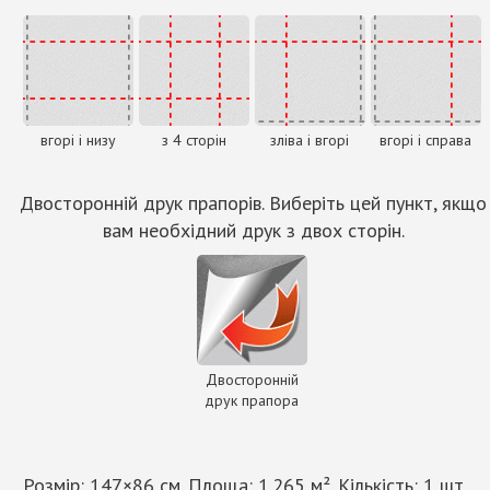
вгорі і низу
з 4 сторін
зліва і вгорі
вгорі і справа
Двосторонній друк прапорів. Виберіть цей пункт, якщо
вам необхідний друк з двох сторін.
Двосторонній
друк прапора
Розмір:
147
×
86
см. Площа:
1.265
м². Кількість:
1
шт.