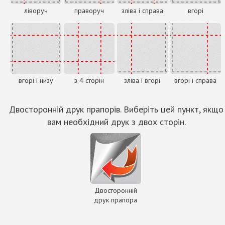
ліворуч
праворуч
зліва і справа
вгорі
вгорі і низу
з 4 сторін
зліва і вгорі
вгорі і справа
Двосторонній друк прапорів. Виберіть цей пункт, якщо
вам необхідний друк з двох сторін.
Двосторонній
друк прапора