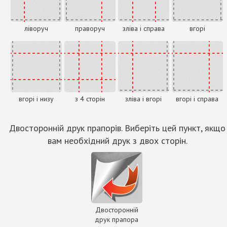
ліворуч
праворуч
зліва і справа
вгорі
вгорі і низу
з 4 сторін
зліва і вгорі
вгорі і справа
Двосторонній друк прапорів. Виберіть цей пункт, якщо
вам необхідний друк з двох сторін.
Двосторонній
друк прапора