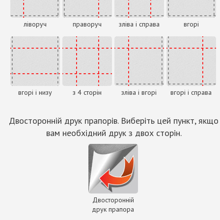
ліворуч
праворуч
зліва і справа
вгорі
вгорі і низу
з 4 сторін
зліва і вгорі
вгорі і справа
Двосторонній друк прапорів. Виберіть цей пункт, якщо
вам необхідний друк з двох сторін.
Двосторонній
друк прапора