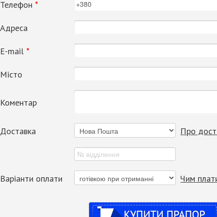
Телефон
*
Адреса
Е-mail
*
Місто
Коментар
Доставка
Про дост
Варіанти оплати
Чим плат
Купити