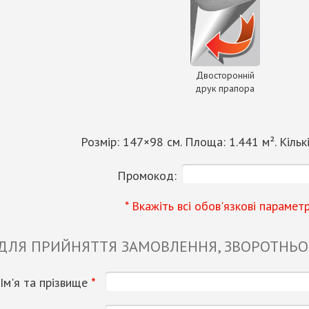
Двосторонній
друк прапора
Розмір:
147
×
98
см. Площа:
1.441
м². Кільк
Промокод:
* Вкажіть всі обов'язкові парамет
 ДЛЯ ПРИЙНЯТТЯ ЗАМОВЛЕННЯ, ЗВОРОТНЬОГ
Ім'я та прізвище
*