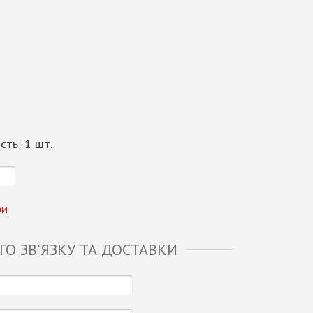
ість:
1
шт.
ри
О ЗВ'ЯЗКУ ТА ДОСТАВКИ