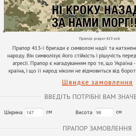
Прапор:
prapor-413-ocb
Прапор 413-ї бригади є символом надії та натхнен
народу. Він символізує його стійкість і рішучість пер
агресії. Прапор є нагадуванням про те, що Україна 
країна, і що її народ ніколи не відмовиться від боро
Швидке замовлення
ВВЕДІТЬ ПОТРІБНІ ВАМ ЗНАЧ
см
см
Ширина
Висота
ПРАПОР ЗАМОВЛЕННЯ