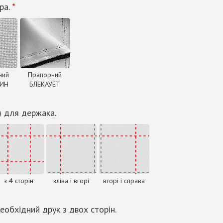
ра.
*
ний
Прапорний
ДИН
БЛЕКАУЕТ
) для держака.
з 4 сторін
зліва і вгорі
вгорі і справа
еобхідний друк з двох сторін.