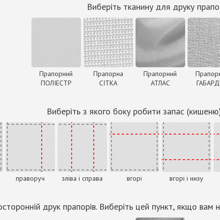
Виберіть тканину для друку прапо
Прапорний
Прапорна
Прапорний
Прапор
ПОЛІЕСТР
СІТКА
АТЛАС
ГАБАР
Виберіть з якого боку робити запас (кишеню
праворуч
зліва і справа
вгорі
вгорі і низу
сторонній друк прапорів. Виберіть цей пункт, якщо вам н