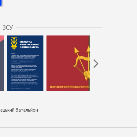
 ЗСУ
лецький батальйон