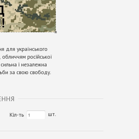
ня для українського
ед обличчям російської
- сильна і незалежна
тьби за свою свободу.
ЕННЯ
шт.
Кіл-ть