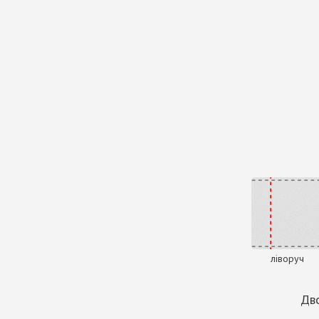
ліворуч
Дво