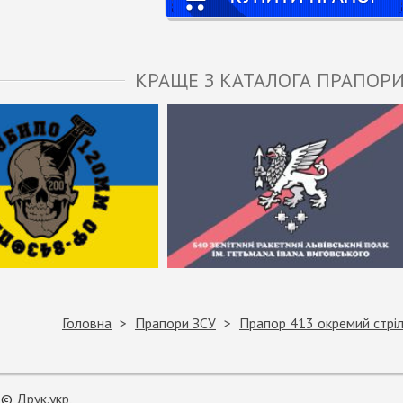
КРАЩЕ З КАТАЛОГА ПРАПОРИ
Головна
Прапори ЗСУ
Прапор 413 окремий стрі
©
Друк.укр
,