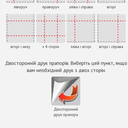
ліворуч
праворуч
зліва і справа
вгорі
вгорі і низу
з 4 сторін
зліва і вгорі
вгорі і справа
Двосторонній друк прапорів. Виберіть цей пункт, якщо
вам необхідний друк з двох сторін.
Двосторонній
друк прапора