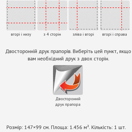
вгорі і низу
з 4 сторін
зліва і вгорі
вгорі і справа
Двосторонній друк прапорів. Виберіть цей пункт, якщо
вам необхідний друк з двох сторін.
Двосторонній
друк прапора
Розмір:
147
×
99
см. Площа:
1.456
м². Кількість:
1
шт.