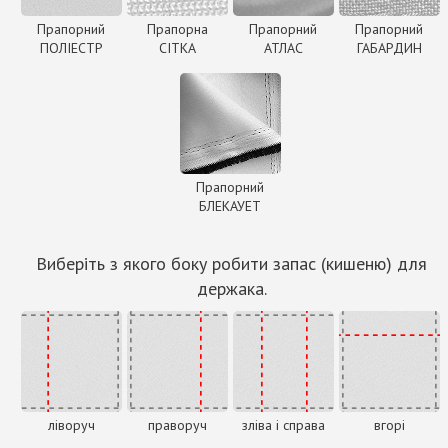
Прапорний
Прапорна
Прапорний
Прапорний
ПОЛІЕСТР
СІТКА
АТЛАС
ГАБАРДИН
Прапорний
БЛЕКАУЕТ
Виберіть з якого боку робити запас (кишеню) для
держака.
ліворуч
праворуч
зліва і справа
вгорі