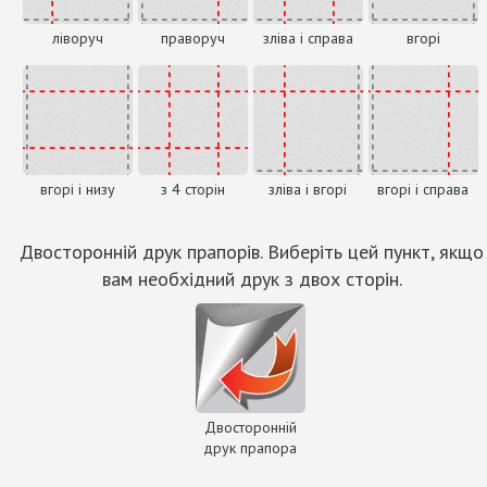
ліворуч
праворуч
зліва і справа
вгорі
вгорі і низу
з 4 сторін
зліва і вгорі
вгорі і справа
Двосторонній друк прапорів. Виберіть цей пункт, якщо
вам необхідний друк з двох сторін.
Двосторонній
друк прапора