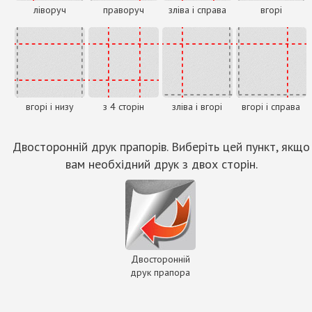
ліворуч
праворуч
зліва і справа
вгорі
вгорі і низу
з 4 сторін
зліва і вгорі
вгорі і справа
Двосторонній друк прапорів. Виберіть цей пункт, якщо
вам необхідний друк з двох сторін.
Двосторонній
друк прапора