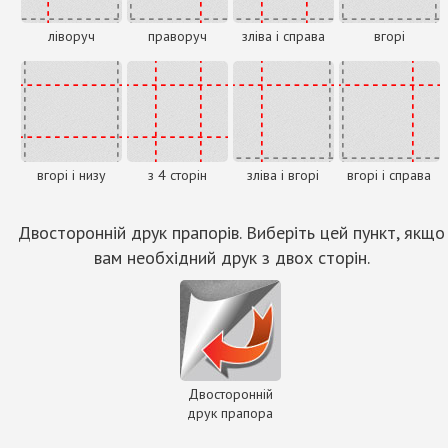
ліворуч
праворуч
зліва і справа
вгорі
вгорі і низу
з 4 сторін
зліва і вгорі
вгорі і справа
Двосторонній друк прапорів. Виберіть цей пункт, якщо
вам необхідний друк з двох сторін.
Двосторонній
друк прапора