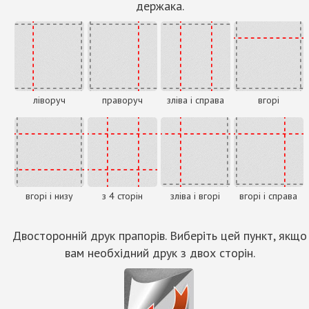
держака.
ліворуч
праворуч
зліва і справа
вгорі
вгорі і низу
з 4 сторін
зліва і вгорі
вгорі і справа
Двосторонній друк прапорів. Виберіть цей пункт, якщо
вам необхідний друк з двох сторін.