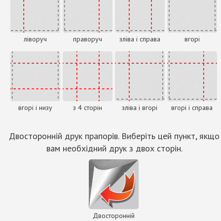
ліворуч
праворуч
зліва і справа
вгорі
вгорі і низу
з 4 сторін
зліва і вгорі
вгорі і справа
Двосторонній друк прапорів. Виберіть цей пункт, якщо
вам необхідний друк з двох сторін.
Двосторонній