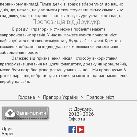
первинному вигляді. Тільки деякі зі зразків збереглися до наших
днів, що, нажаль, не дає змоги реконструювати міську символічну
спадщину, яка є складовою загальної культури української нації.
Пропозиція від Друк.укр
В розділі «прапори міст» можна побачити макети
запропонованих зразків. У нас ви можете купити прапори міст
найвищої якості різних розмірів та у будь-якій кількості. Крім того,
можливе зображення індивідуальних малюнків чи ексклюзивне
забарвлення полотен.
Залежно від призначення, місця і способу використання
прапору (вивішування на щоглі, флагштоку, древку чи кронштейні),
може бути потрібно різне розташування кишені. Ми пропонуємо 8
різних варіантів, вибрати один з яких ви можете під час замовлення
виробу на сайті.
Головна
Прапори України
Прапори міст
©
Друк.укр
,
2012–2026
Оферта
Друк
Адрес: