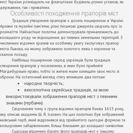
міст України розміщують на флагштоках будівель різних установ, як
державних, так і приватних.
Особливості походження прапорів міст
Традиція утворення прапорів є досить поширеною в Україні.
Архівні та музейні пам’ятки, різні письмові джерела свідчать про їх
розмаїття. Найчастіше полотна демонстрували приналежність до
козацького роду чи відношення до певних земельних територій. З
численних відомих зразків на особливу увагу заслуговує прапор
міста Львова, на якому зображено золотого лева з короною та
скалою позаду.
Найбільш поширеною серед українців була традиція
створення прапорів у поселеннях, в яких було прийняте
Магдебурзьке право, тобто їх жителі мали захищати своє місто зі
зброєю. На остаточний вигляд стягу впливали два потоки:
народна творчість;
векселогічна єврейська традиція, за якою
використовували зображення прапорів міст з певними
знаками (гербами).
Свідченням тому є група відомих прапорів Києва 1615 року,
яку описав академік Ш. Я. Ісаєвич. На цих полотнах був зображений
київський герб, який відрізнявся від прийнятого сьогодні формою та
кольоровим забарвленням, більш близьким до козацької символіки.
Сьогодні втрачено багато фото прапорів міст у їхньому