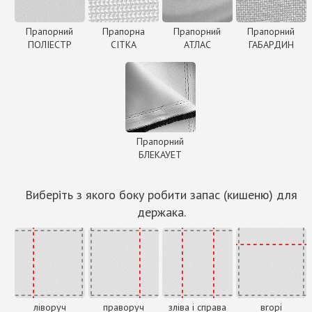
Прапорний
Прапорна
Прапорний
Прапорний
ПОЛІЕСТР
СІТКА
АТЛАС
ГАБАРДИН
Прапорний
БЛЕКАУЕТ
Виберіть з якого боку робити запас (кишеню) для
держака.
ліворуч
праворуч
зліва і справа
вгорі