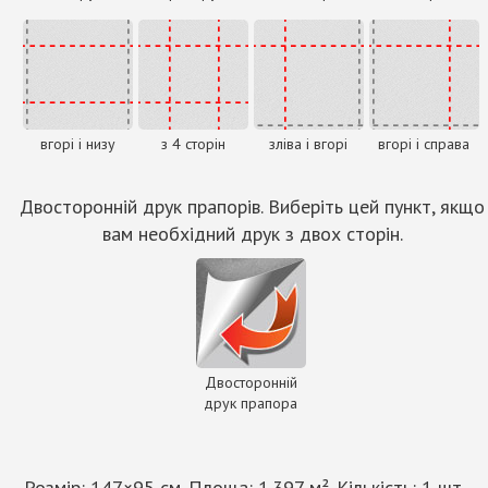
вгорі і низу
з 4 сторін
зліва і вгорі
вгорі і справа
Двосторонній друк прапорів. Виберіть цей пункт, якщо
вам необхідний друк з двох сторін.
Двосторонній
друк прапора
Розмір:
147
×
95
см. Площа:
1.397
м². Кількість:
1
шт.