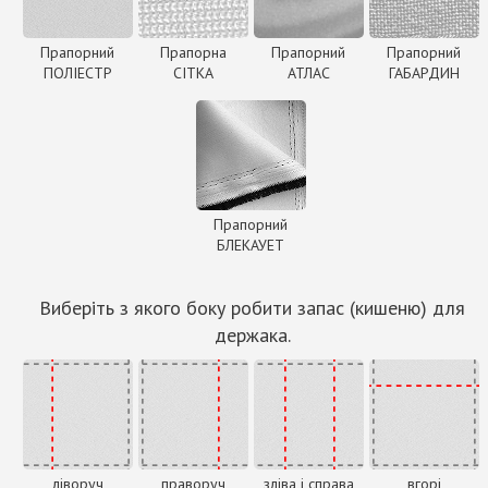
Прапорний
Прапорна
Прапорний
Прапорний
ПОЛІЕСТР
СІТКА
АТЛАС
ГАБАРДИН
Прапорний
БЛЕКАУЕТ
Виберіть з якого боку робити запас (кишеню) для
держака.
ліворуч
праворуч
зліва і справа
вгорі