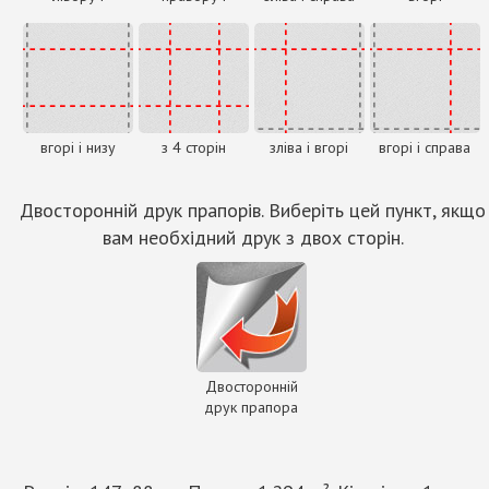
вгорі і низу
з 4 сторін
зліва і вгорі
вгорі і справа
Двосторонній друк прапорів. Виберіть цей пункт, якщо
вам необхідний друк з двох сторін.
Двосторонній
друк прапора