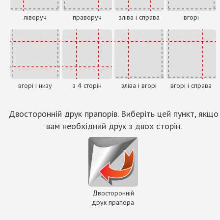
ліворуч
праворуч
зліва і справа
вгорі
вгорі і низу
з 4 сторін
зліва і вгорі
вгорі і справа
Двосторонній друк прапорів. Виберіть цей пункт, якщо
вам необхідний друк з двох сторін.
Двосторонній
друк прапора