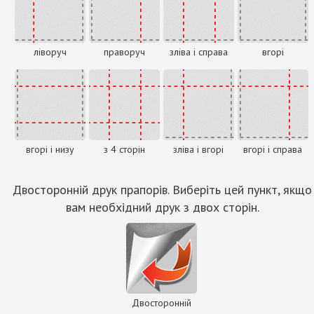
ліворуч
праворуч
зліва і справа
вгорі
вгорі і низу
з 4 сторін
зліва і вгорі
вгорі і справа
Двосторонній друк прапорів. Виберіть цей пункт, якщо
вам необхідний друк з двох сторін.
Двосторонній