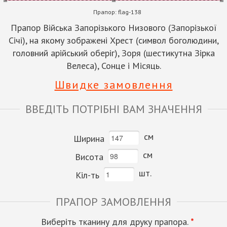
Прапор:
flag-138
Прапор Війська Запорізького Низового (Запорізької
Січі), на якому зображені Хрест (символ боголюдини,
головний арійський оберіг), Зоря (шестикутна Зірка
Велеса), Сонце і Місяць.
Швидке замовлення
ВВЕДІТЬ ПОТРІБНІ ВАМ ЗНАЧЕННЯ
см
Ширина
см
Висота
шт.
Кіл-ть
ПРАПОР ЗАМОВЛЕННЯ
Виберіть тканину для друку прапора.
*