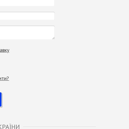
авку
ити?
КРАЇНИ