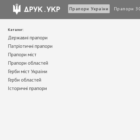
Прапори України
Прапори З
Каталог:
Державні прапори
Патріотичні прапори
Прапори міст
Прапори областей
Герби міст України
Герби областей
Історичні прапори