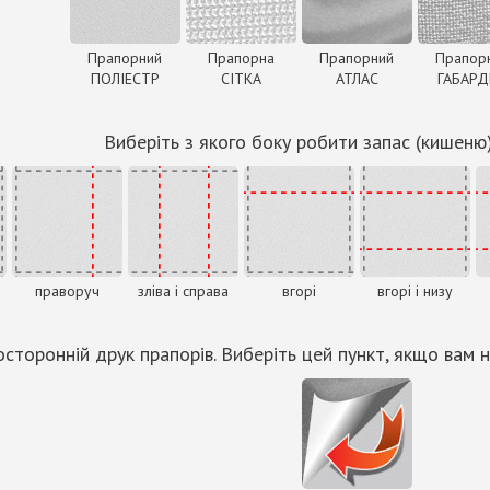
Прапорний
Прапорна
Прапорний
Прапор
ПОЛІЕСТР
СІТКА
АТЛАС
ГАБАР
Виберіть з якого боку робити запас (кишеню
праворуч
зліва і справа
вгорі
вгорі і низу
сторонній друк прапорів. Виберіть цей пункт, якщо вам н