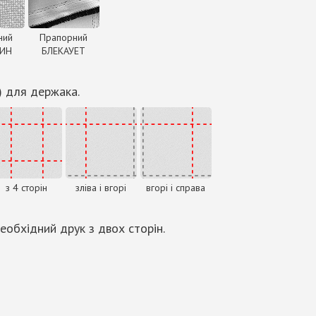
ний
Прапорний
ДИН
БЛЕКАУЕТ
) для держака.
з 4 сторін
зліва і вгорі
вгорі і справа
еобхідний друк з двох сторін.