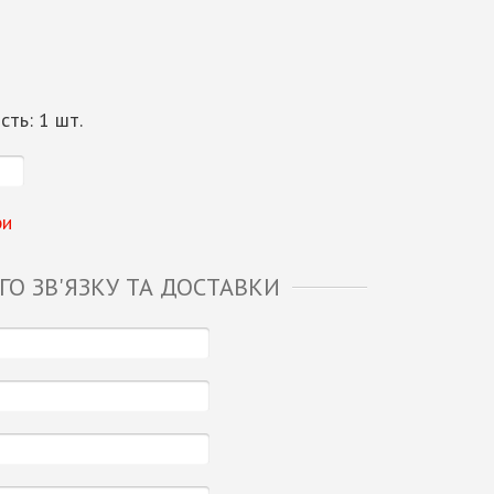
ість:
1
шт.
ри
О ЗВ'ЯЗКУ ТА ДОСТАВКИ