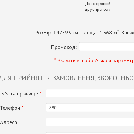
Двосторонній
друк прапора
Розмір:
147
×
93
см. Площа:
1.368
м². Кільк
Промокод:
* Вкажіть всі обов'язкові парамет
 ДЛЯ ПРИЙНЯТТЯ ЗАМОВЛЕННЯ, ЗВОРОТНЬОГ
Ім'я та прізвище
*
Телефон
*
Адреса