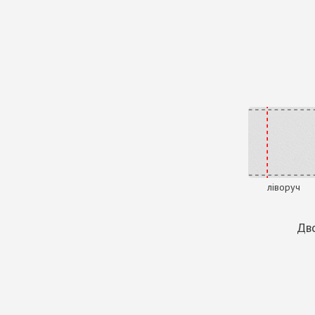
ліворуч
Дво