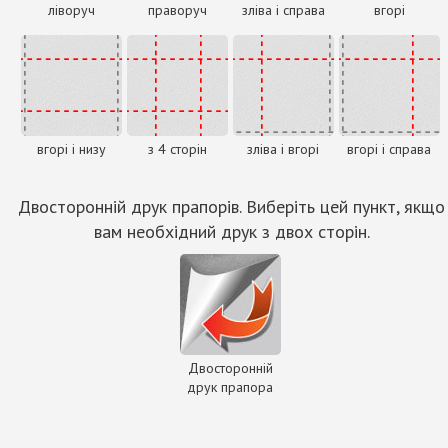
ліворуч
праворуч
зліва і справа
вгорі
вгорі і низу
з 4 сторін
зліва і вгорі
вгорі і справа
Двосторонній друк прапорів. Виберіть цей пункт, якщо
вам необхідний друк з двох сторін.
Двосторонній
друк прапора