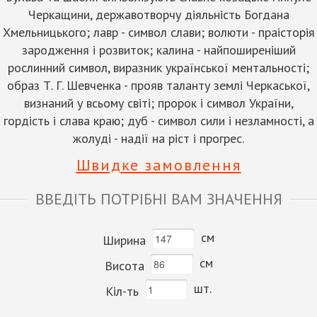
Черкащини, державотворчу діяльність Богдана
Хмельницького; лавр - символ слави; волюти - праісторія
зародження і розвиток; калина - найпоширеніший
рослинний символ, виразник української ментальності;
образ Т. Г. Шевченка - прояв таланту землі Черкаської,
визнаний у всьому світі; пророк і символ України,
гордість і слава краю; дуб - символ сили і незламності, а
жолуді - надії на ріст і прогрес.
Швидке замовлення
ВВЕДІТЬ ПОТРІБНІ ВАМ ЗНАЧЕННЯ
см
Ширина
см
Висота
шт.
Кіл-ть