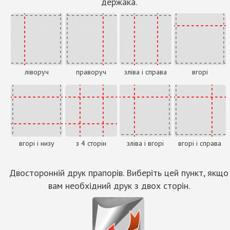
держака.
ліворуч
праворуч
зліва і справа
вгорі
вгорі і низу
з 4 сторін
зліва і вгорі
вгорі і справа
Двосторонній друк прапорів. Виберіть цей пункт, якщо
вам необхідний друк з двох сторін.