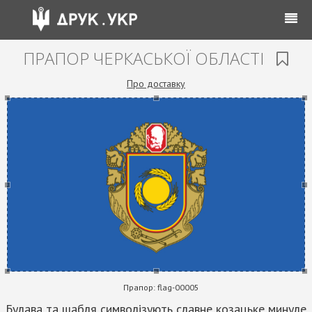
ПРАПОР ЧЕРКАСЬКОЇ ОБЛАСТІ
Про доставку
Прапор:
flag-00005
Булава та шабля символізують славне козацьке минуле