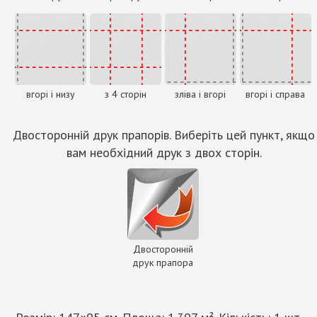
вгорі і низу
з 4 сторін
зліва і вгорі
вгорі і справа
Двосторонній друк прапорів. Виберіть цей пункт, якщо
вам необхідний друк з двох сторін.
Двосторонній
друк прапора