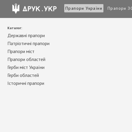
Прапори України
Прапори З
Каталог:
Державні прапори
Патріотичні прапори
Прапори міст
Прапори областей
Герби міст України
Герби областей
Історичні прапори