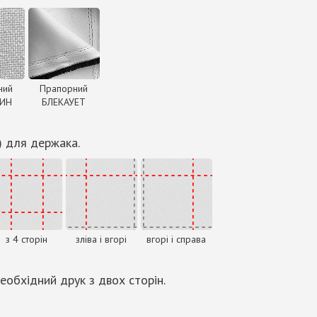
ний
Прапорний
ДИН
БЛЕКАУЕТ
) для держака.
з 4 сторін
зліва і вгорі
вгорі і справа
еобхідний друк з двох сторін.