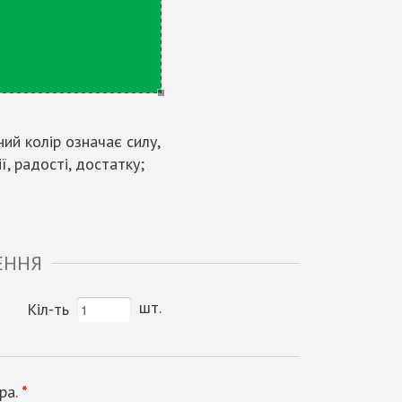
ий колір означає силу,
ї, радості, достатку;
ЕННЯ
шт.
Кіл-ть
ра.
*