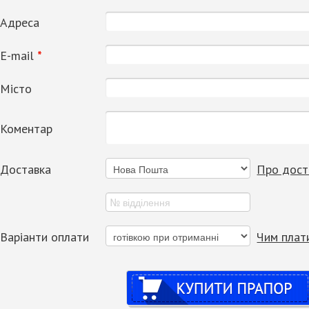
Адреса
Е-mail
*
Місто
Коментар
Доставка
Про дост
Варіанти оплати
Чим плат
Купити