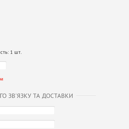
ість:
1
шт.
ри
О ЗВ'ЯЗКУ ТА ДОСТАВКИ