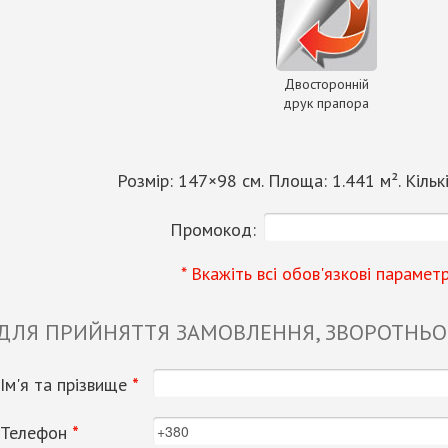
Двосторонній
друк прапора
Розмір:
147
×
98
см. Площа:
1.441
м². Кільк
Промокод:
* Вкажіть всі обов'язкові парамет
 ДЛЯ ПРИЙНЯТТЯ ЗАМОВЛЕННЯ, ЗВОРОТНЬОГ
Ім'я та прізвище
*
Телефон
*