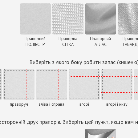
Прапорний
Прапорна
Прапорний
Прапор
ПОЛІЕСТР
СІТКА
АТЛАС
ГАБАР
Виберіть з якого боку робити запас (кишеню
праворуч
зліва і справа
вгорі
вгорі і низу
сторонній друк прапорів. Виберіть цей пункт, якщо вам н