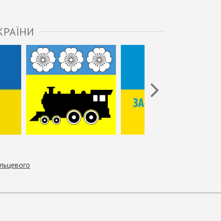
КРАЇНИ
льцевого