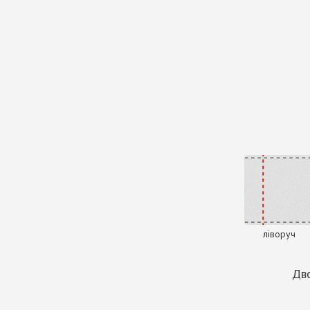
ліворуч
Дво