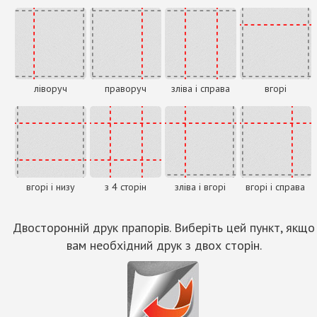
ліворуч
праворуч
зліва і справа
вгорі
вгорі і низу
з 4 сторін
зліва і вгорі
вгорі і справа
Двосторонній друк прапорів. Виберіть цей пункт, якщо
вам необхідний друк з двох сторін.