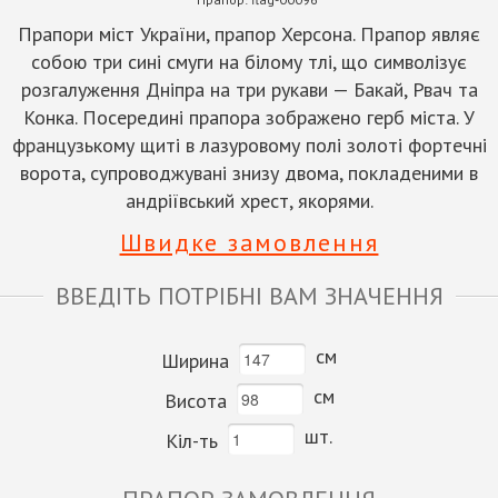
Прапори міст України, прапор Херсона. Прапор являє
собою три сині смуги на білому тлі, що символізує
розгалуження Дніпра на три рукави — Бакай, Рвач та
Конка. Посередині прапора зображено герб міста. У
французькому щиті в лазуровому полі золоті фортечні
ворота, супроводжувані знизу двома, покладеними в
андріївський хрест, якорями.
Швидке замовлення
ВВЕДІТЬ ПОТРІБНІ ВАМ ЗНАЧЕННЯ
см
Ширина
см
Висота
шт.
Кіл-ть