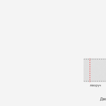
ліворуч
Дво