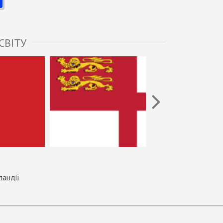
СВІТУ
андії