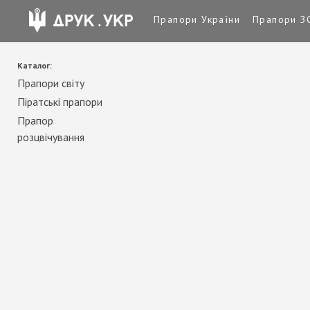
Прапори України
Прапори З
Каталог:
Прапори світу
Піратські прапори
Прапор
розцвічування