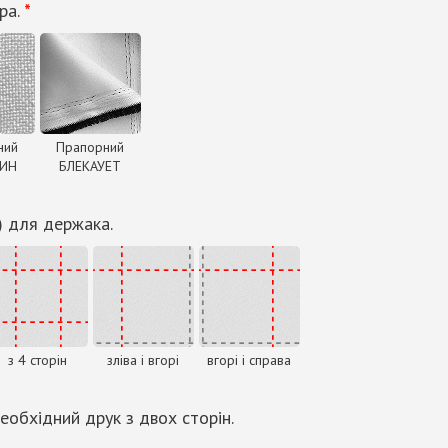
ра.
*
ний
Прапорний
ДИН
БЛЕКАУЕТ
) для держака.
з 4 сторін
зліва і вгорі
вгорі і справа
еобхідний друк з двох сторін.