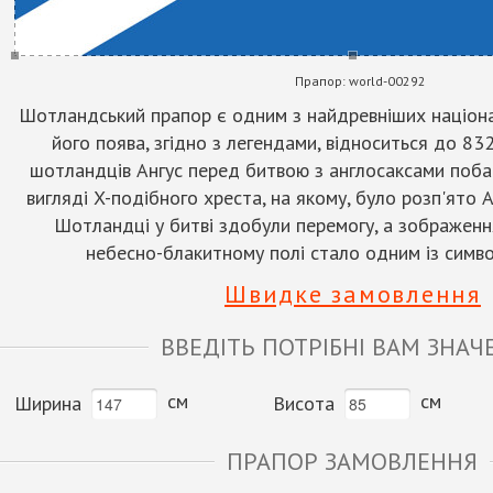
Прапор:
world-00292
Шотландський прапор є одним з найдревніших націонал
його поява, згідно з легендами, відноситься до 83
шотландців Ангус перед битвою з англосаксами побач
вигляді X-подібного хреста, на якому, було розп'ято 
Шотландці у битві здобули перемогу, а зображенн
небесно-блакитному полі стало одним із симво
Швидке замовлення
ВВЕДІТЬ ПОТРІБНІ ВАМ ЗНАЧ
см
см
Ширина
Висота
ПРАПОР ЗАМОВЛЕННЯ