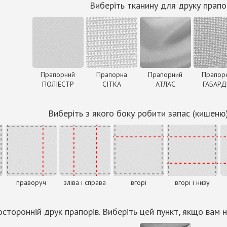
Виберіть тканину для друку прапо
Прапорний
Прапорна
Прапорний
Прапор
ПОЛІЕСТР
СІТКА
АТЛАС
ГАБАР
Виберіть з якого боку робити запас (кишеню
праворуч
зліва і справа
вгорі
вгорі і низу
сторонній друк прапорів. Виберіть цей пункт, якщо вам н