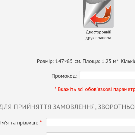
Двосторонній
друк прапора
Розмір:
147
×
85
см. Площа:
1.25
м². Кількі
Промокод:
* Вкажіть всі обов'язкові парамет
 ДЛЯ ПРИЙНЯТТЯ ЗАМОВЛЕННЯ, ЗВОРОТНЬОГ
Ім'я та прізвище
*