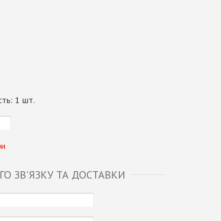
сть:
1
шт.
ри
О ЗВ'ЯЗКУ ТА ДОСТАВКИ