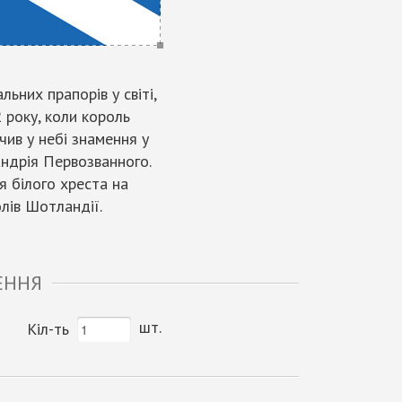
ьних прапорів у світі,
2 року, коли король
ив у небі знамення у
Андрія Первозванного.
я білого хреста на
лів Шотландії.
ЕННЯ
шт.
Кіл-ть