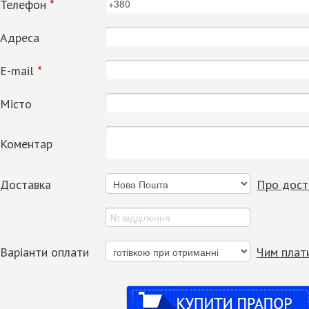
Телефон
*
Адреса
Е-mail
*
Місто
Коментар
Доставка
Про дост
Варіанти оплати
Чим плат
Купити