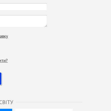
авку
ити?
СВІТУ