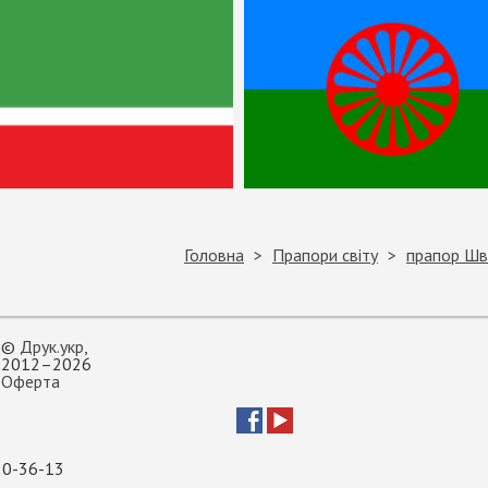
Головна
Прапори світу
прапор Шв
©
Друк.укр
,
2012–2026
Оферта
20-36-13