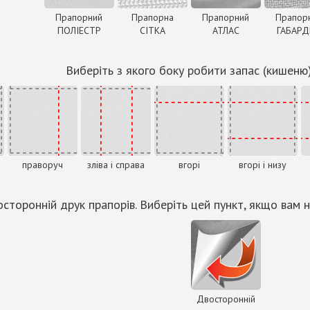
Прапорний
Прапорна
Прапорний
Прапор
ПОЛІЕСТР
СІТКА
АТЛАС
ГАБАР
Виберіть з якого боку робити запас (кишеню
праворуч
зліва і справа
вгорі
вгорі і низу
сторонній друк прапорів. Виберіть цей пункт, якщо вам н
Двосторонній