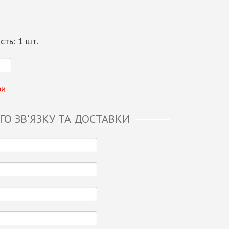
ість:
1
шт.
ри
О ЗВ'ЯЗКУ ТА ДОСТАВКИ