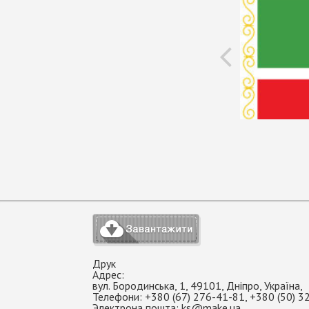
Друк
Адрес:
вул. Бородинська, 1
,
49101
,
Дніпро
,
Україна
,
Телефони:
+380 (67) 276-41-81
,
+380 (50) 3
Электрона пошта:
ks@make.ua