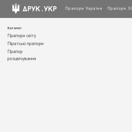
Прапори України
Прапори З
Каталог:
Прапори світу
Піратські прапори
Прапор
розцвічування