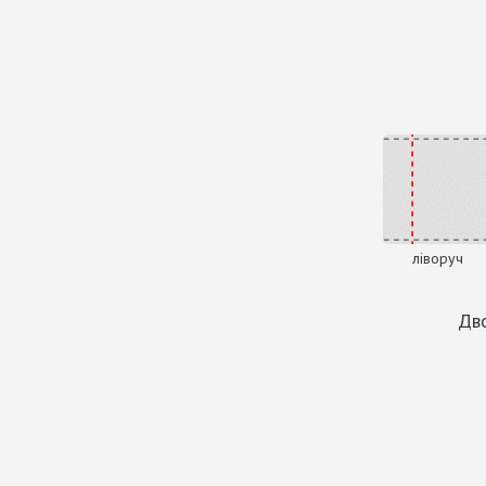
ліворуч
Дво