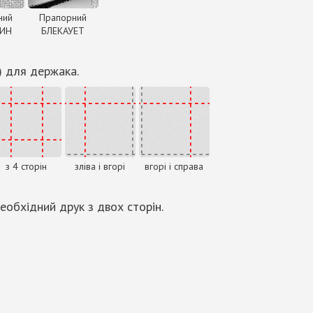
ний
Прапорний
ДИН
БЛЕКАУЕТ
) для держака.
з 4 сторін
зліва і вгорі
вгорі і справа
еобхідний друк з двох сторін.