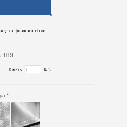
су та флажної сітки.
ЕННЯ
шт.
Кіл-ть
ра.
*