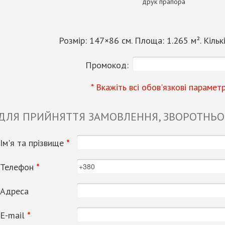
друк прапора
Розмір:
147
×
86
см. Площа:
1.265
м². Кільк
Промокод:
* Вкажіть всі обов'язкові парамет
 ДЛЯ ПРИЙНЯТТЯ ЗАМОВЛЕННЯ, ЗВОРОТНЬОГ
Ім'я та прізвище
*
Телефон
*
Адреса
Е-mail
*