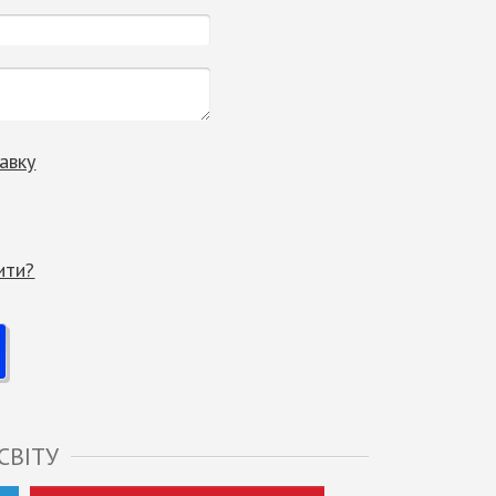
авку
ити?
СВІТУ