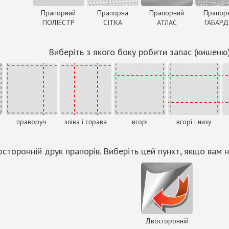
Прапорний
Прапорна
Прапорний
Прапор
ПОЛІЕСТР
СІТКА
АТЛАС
ГАБАР
Виберіть з якого боку робити запас (кишеню
праворуч
зліва і справа
вгорі
вгорі і низу
сторонній друк прапорів. Виберіть цей пункт, якщо вам н
Двосторонній