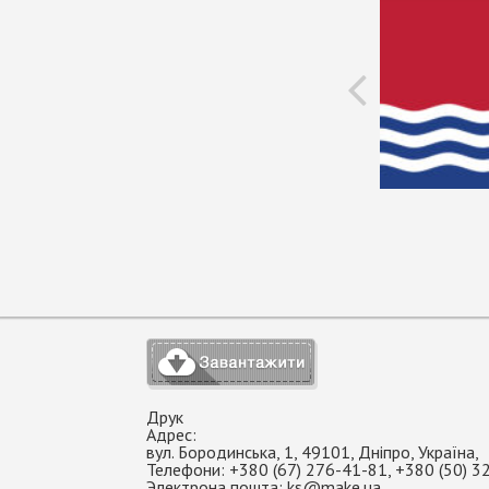
Друк
Адрес:
вул. Бородинська, 1
,
49101
,
Дніпро
,
Україна
,
Телефони:
+380 (67) 276-41-81
,
+380 (50) 3
Электрона пошта:
ks@make.ua