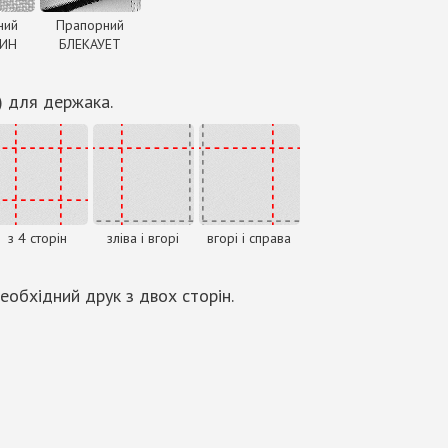
ний
Прапорний
ДИН
БЛЕКАУЕТ
) для держака.
з 4 сторін
зліва і вгорі
вгорі і справа
еобхідний друк з двох сторін.