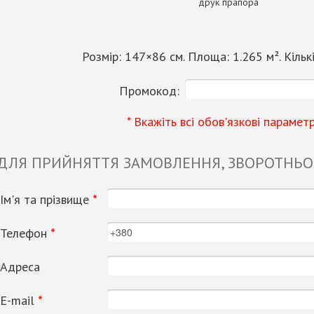
друк прапора
Розмір:
147
×
86
см. Площа:
1.265
м². Кільк
Промокод:
* Вкажіть всі обов'язкові парамет
 ДЛЯ ПРИЙНЯТТЯ ЗАМОВЛЕННЯ, ЗВОРОТНЬОГ
Ім'я та прізвище
*
Телефон
*
Адреса
Е-mail
*