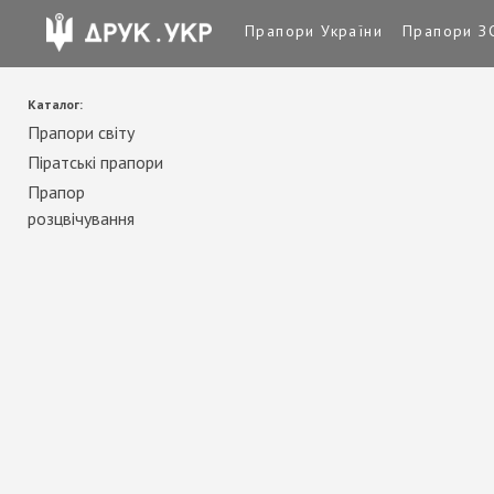
Прапори України
Прапори З
Каталог:
Прапори світу
Піратські прапори
Прапор
розцвічування