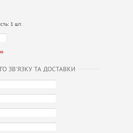
ість:
1
шт.
ри
О ЗВ'ЯЗКУ ТА ДОСТАВКИ