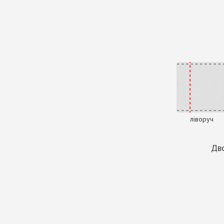
ліворуч
Дво