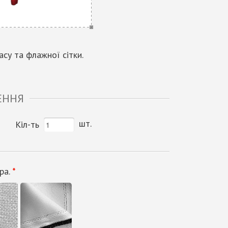
су та флажної сітки.
ЕННЯ
шт.
Кіл-ть
ра.
*