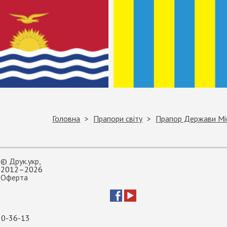
Головна
Прапори світу
Прапор Держави Мі
©
Друк.укр
,
2012–2026
Оферта
20-36-13