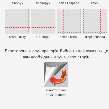
ліворуч
праворуч
зліва і справа
вгорі
вгорі і низу
з 4 сторін
зліва і вгорі
вгорі і справа
Двосторонній друк прапорів. Виберіть цей пункт, якщо
вам необхідний друк з двох сторін.
Двосторонній
друк прапора