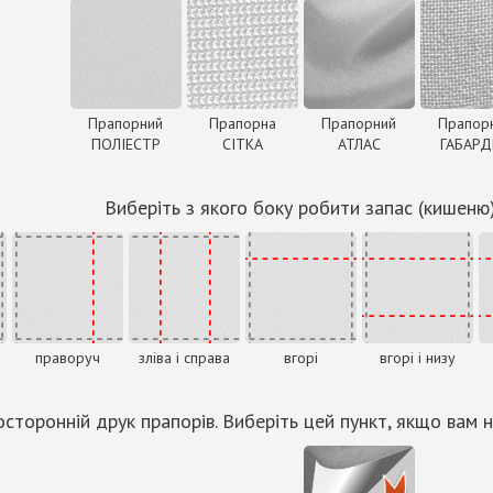
Прапорний
Прапорна
Прапорний
Прапор
ПОЛІЕСТР
СІТКА
АТЛАС
ГАБАР
Виберіть з якого боку робити запас (кишеню
праворуч
зліва і справа
вгорі
вгорі і низу
сторонній друк прапорів. Виберіть цей пункт, якщо вам н