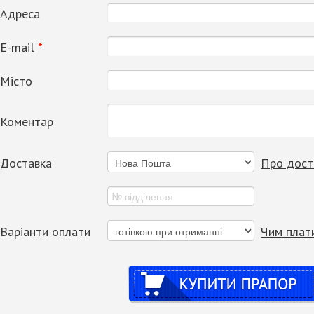
Адреса
Е-mail
*
Місто
Коментар
Доставка
Про дост
Варіанти оплати
Чим плат
Купити