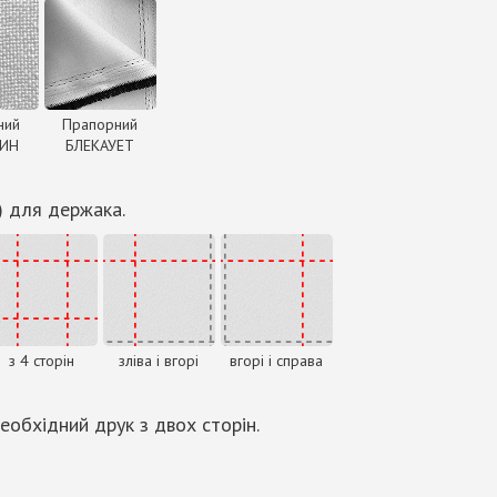
ний
Прапорний
ДИН
БЛЕКАУЕТ
) для держака.
з 4 сторін
зліва і вгорі
вгорі і справа
еобхідний друк з двох сторін.