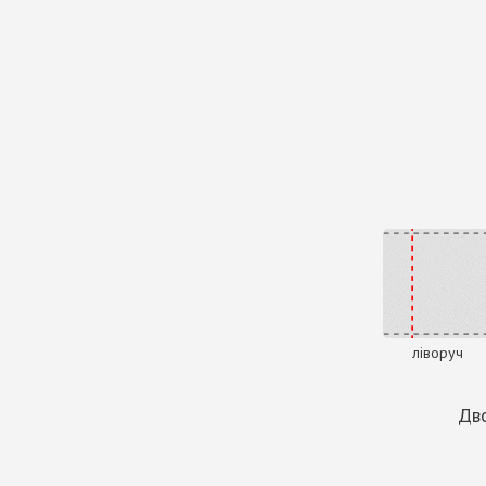
ліворуч
Дво