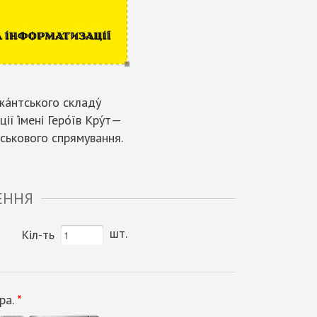
а́нтського складу́
ії і́мені Геро́їв Кру́т—
йськового спрямування.
ЕННЯ
шт.
Кіл-ть
ра.
*