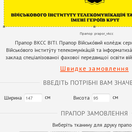
Прапор:
prapor_vkcc
Прапор ВКСС ВІТІ. Прапор Військо́вий коле́дж серж
Військо́вого інститу́ту телекомуніка́цій та інформатиза́ц
заклад спеціалізованої фахової передвищої освіти ві
Швидке замовлення
ВВЕДІТЬ ПОТРІБНІ ВАМ ЗНАЧ
см
см
Ширина
Висота
ПРАПОР ЗАМОВЛЕННЯ
Виберіть тканину для друку прапо