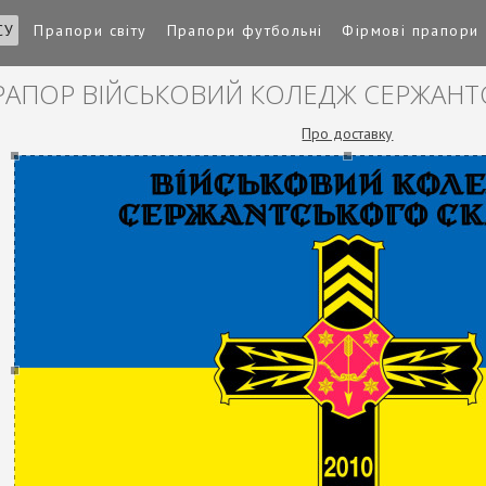
СУ
Прапори світу
Прапори футбольні
Фірмові прапори
РАПОР ВІЙСЬКОВИЙ КОЛЕДЖ СЕРЖАНТ
Про доставку