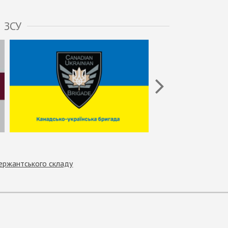
 ЗСУ
ержантського складу