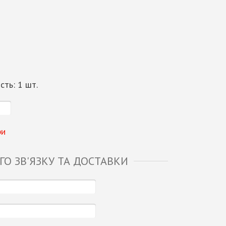
ість:
1
шт.
ри
О ЗВ'ЯЗКУ ТА ДОСТАВКИ