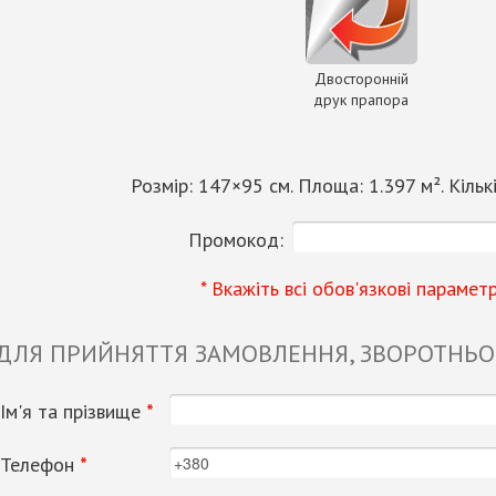
Двосторонній
друк прапора
Розмір:
147
×
95
см. Площа:
1.397
м². Кільк
Промокод:
* Вкажіть всі обов'язкові парамет
 ДЛЯ ПРИЙНЯТТЯ ЗАМОВЛЕННЯ, ЗВОРОТНЬОГ
Ім'я та прізвище
*
Телефон
*