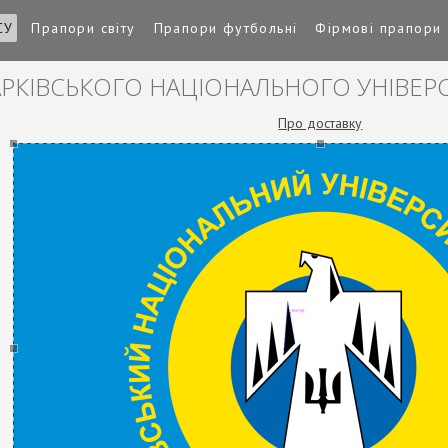
СУ
Прапори світу
Прапори футбольні
Фірмові прапори
АРКІВСЬКОГО НАЦІОНАЛЬНОГО УНІВЕР
Про доставку