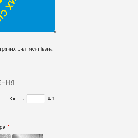
ряних Сил імені Івана
ЕННЯ
шт.
Кіл-ть
ра.
*