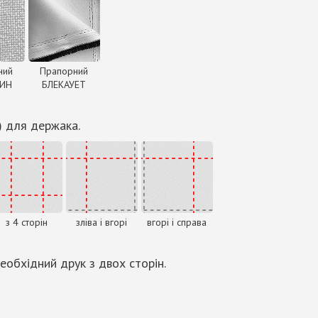
ний
Прапорний
ДИН
БЛЕКАУЕТ
) для держака.
з 4 сторін
зліва і вгорі
вгорі і справа
еобхідний друк з двох сторін.