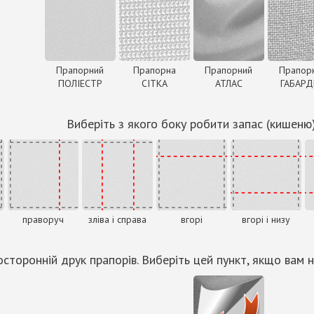
Прапорний
Прапорна
Прапорний
Прапор
ПОЛІЕСТР
СІТКА
АТЛАС
ГАБАР
Виберіть з якого боку робити запас (кишеню
праворуч
зліва і справа
вгорі
вгорі і низу
сторонній друк прапорів. Виберіть цей пункт, якщо вам н