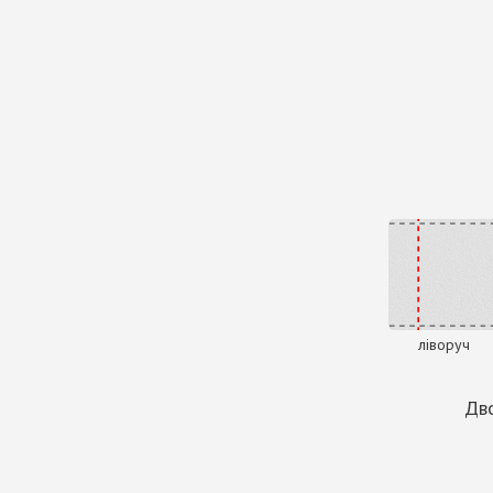
ліворуч
Дво