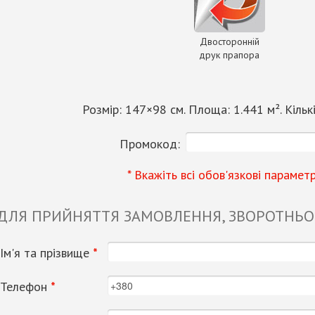
Двосторонній
друк прапора
Розмір:
147
×
98
см. Площа:
1.441
м². Кільк
Промокод:
* Вкажіть всі обов'язкові парамет
 ДЛЯ ПРИЙНЯТТЯ ЗАМОВЛЕННЯ, ЗВОРОТНЬОГ
Ім'я та прізвище
*
Телефон
*