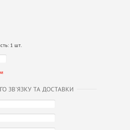
ість:
1
шт.
ри
О ЗВ'ЯЗКУ ТА ДОСТАВКИ