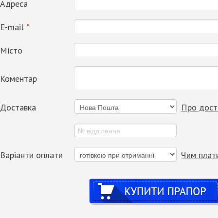
Адреса
Е-mail
*
Місто
Коментар
Доставка
Про дост
Варіанти оплати
Чим плат
Купити