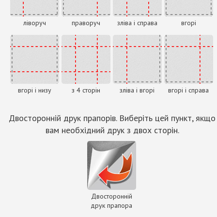
ліворуч
праворуч
зліва і справа
вгорі
вгорі і низу
з 4 сторін
зліва і вгорі
вгорі і справа
Двосторонній друк прапорів. Виберіть цей пункт, якщо
вам необхідний друк з двох сторін.
Двосторонній
друк прапора