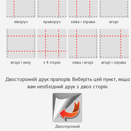
ліворуч
праворуч
зліва і справа
вгорі
вгорі і низу
з 4 сторін
зліва і вгорі
вгорі і справа
Двосторонній друк прапорів. Виберіть цей пункт, якщо
вам необхідний друк з двох сторін.
Двосторонній