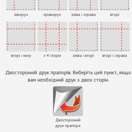
ліворуч
праворуч
зліва і справа
вгорі
вгорі і низу
з 4 сторін
зліва і вгорі
вгорі і справа
Двосторонній друк прапорів. Виберіть цей пункт, якщо
вам необхідний друк з двох сторін.
Двосторонній
друк прапора