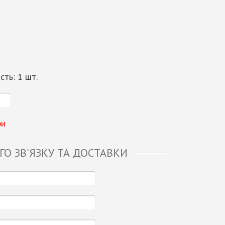
ість:
1
шт.
ри
О ЗВ'ЯЗКУ ТА ДОСТАВКИ