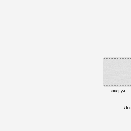
ліворуч
Дво