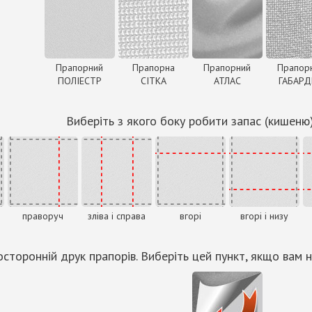
Прапорний
Прапорна
Прапорний
Прапор
ПОЛІЕСТР
СІТКА
АТЛАС
ГАБАР
Виберіть з якого боку робити запас (кишеню
праворуч
зліва і справа
вгорі
вгорі і низу
сторонній друк прапорів. Виберіть цей пункт, якщо вам н