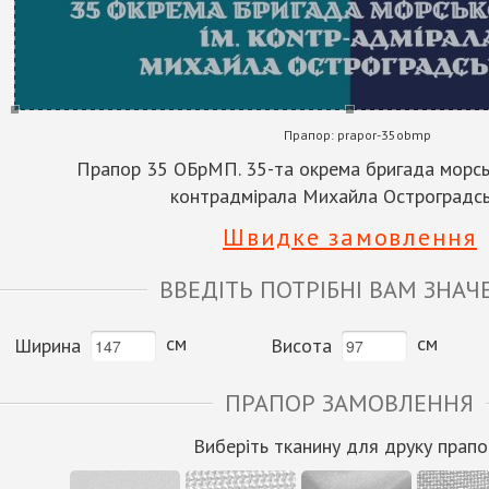
Прапор:
prapor-35obmp
Прапор 35 ОБрМП. 35-та окрема бригада морськ
контрадмірала Михайла Остроградс
Швидке замовлення
ВВЕДІТЬ ПОТРІБНІ ВАМ ЗНАЧ
см
см
Ширина
Висота
ПРАПОР ЗАМОВЛЕННЯ
Виберіть тканину для друку прапо