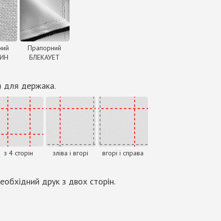
ний
Прапорний
ДИН
БЛЕКАУЕТ
) для держака.
з 4 сторін
зліва і вгорі
вгорі і справа
еобхідний друк з двох сторін.