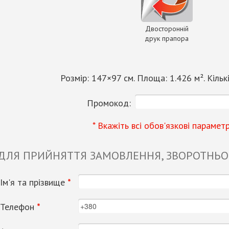
Двосторонній
друк прапора
Розмір:
147
×
97
см. Площа:
1.426
м². Кільк
Промокод:
* Вкажіть всі обов'язкові парамет
 ДЛЯ ПРИЙНЯТТЯ ЗАМОВЛЕННЯ, ЗВОРОТНЬОГ
Ім'я та прізвище
*
Телефон
*