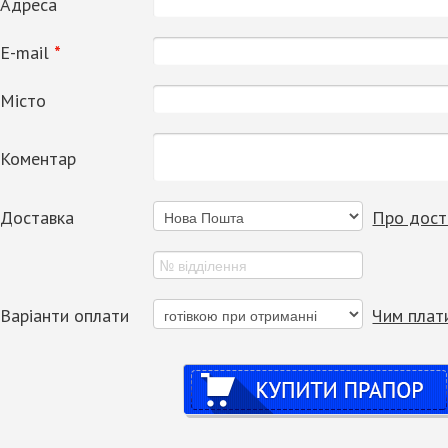
Адреса
Е-mail
*
Місто
Коментар
Доставка
Про дост
Варіанти оплати
Чим плат
Купити