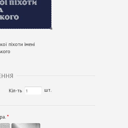
ої піхоти імені
ького
ЕННЯ
шт.
Кіл-ть
ра.
*