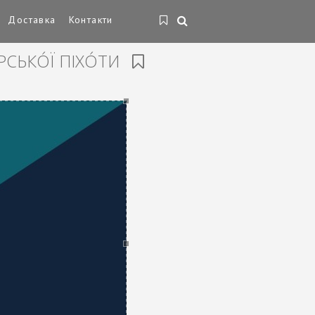
Доставка
Контакти
СЬКО́Ї ПІХО́ТИ