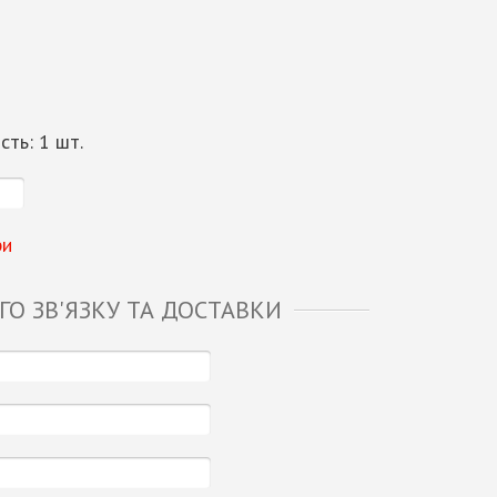
ість:
1
шт.
ри
О ЗВ'ЯЗКУ ТА ДОСТАВКИ