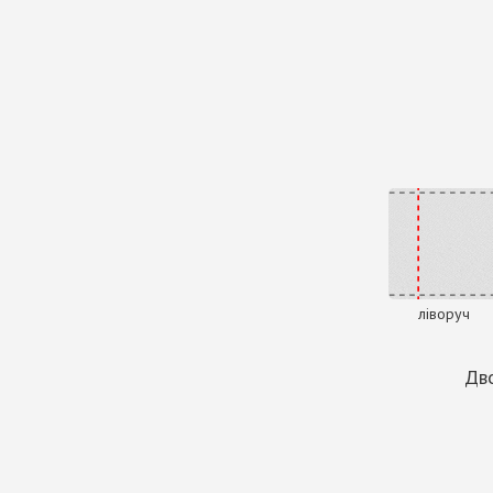
ліворуч
Дво