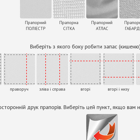
Прапорний
Прапорна
Прапорний
Прапор
ПОЛІЕСТР
СІТКА
АТЛАС
ГАБАР
Виберіть з якого боку робити запас (кишеню
праворуч
зліва і справа
вгорі
вгорі і низу
сторонній друк прапорів. Виберіть цей пункт, якщо вам н