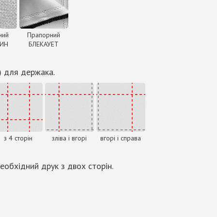
ний
Прапорний
ДИН
БЛЕКАУЕТ
) для держака.
з 4 сторін
зліва і вгорі
вгорі і справа
еобхідний друк з двох сторін.