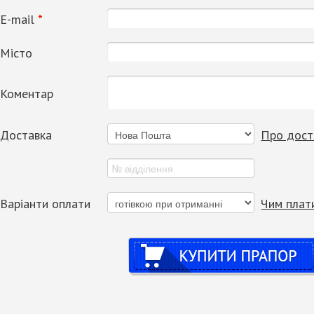
Е-mail
*
Місто
Коментар
Доставка
Про дост
Варіанти оплати
Чим плат
Купити