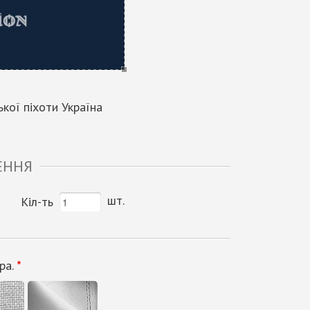
кої піхоти Україна
ЕННЯ
шт.
Кіл-ть
ра.
*