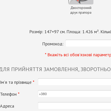
Двосторонній
друк прапора
Розмір:
147
×
97
см. Площа:
1.426
м². Кільк
Промокод:
* Вкажіть всі обов'язкові парамет
 ДЛЯ ПРИЙНЯТТЯ ЗАМОВЛЕННЯ, ЗВОРОТНЬОГ
Ім'я та прізвище
*
Телефон
*
Адреса