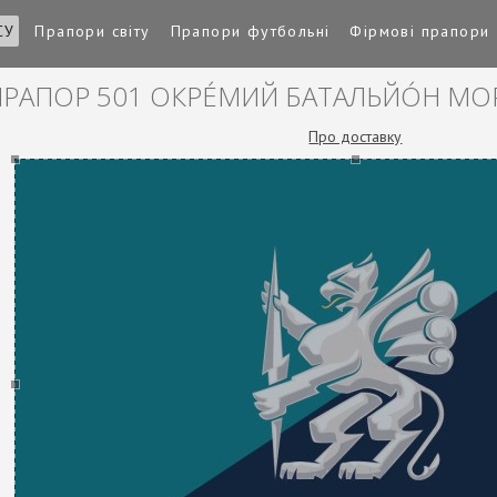
СУ
Прапори світу
Прапори футбольні
Фірмові прапори
РАПОР 501 ОКРЕ́МИЙ БАТАЛЬЙО́Н МОР
Про доставку