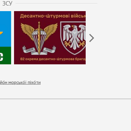
 ЗСУ
́н морсько́ї піхо́ти