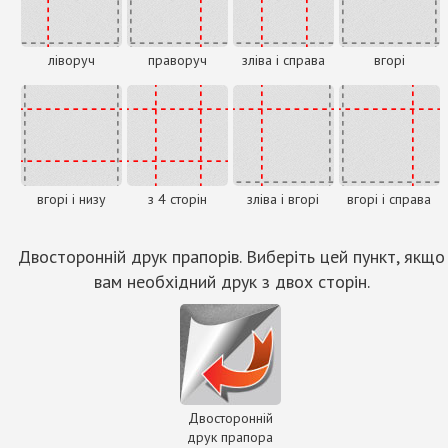
ліворуч
праворуч
зліва і справа
вгорі
вгорі і низу
з 4 сторін
зліва і вгорі
вгорі і справа
Двосторонній друк прапорів. Виберіть цей пункт, якщо
вам необхідний друк з двох сторін.
Двосторонній
друк прапора