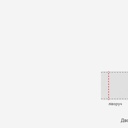
ліворуч
Дво