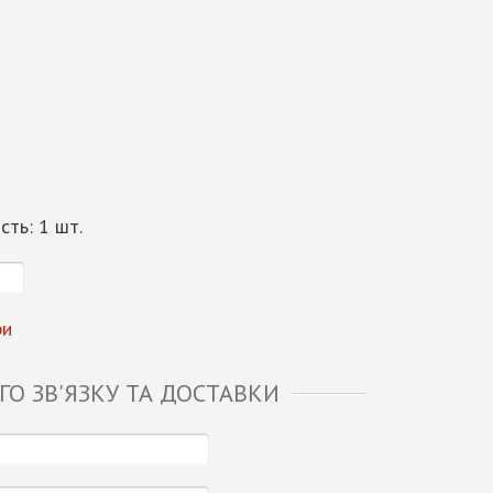
ість:
1
шт.
ри
О ЗВ'ЯЗКУ ТА ДОСТАВКИ