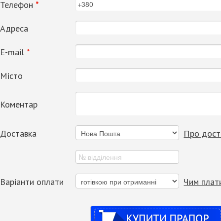
Телефон
*
Адреса
Е-mail
*
Місто
Коментар
Доставка
Про дост
Варіанти оплати
Чим плат
Купити