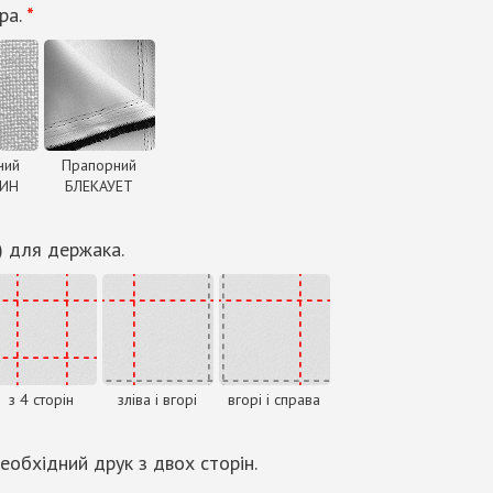
ра.
*
ний
Прапорний
ДИН
БЛЕКАУЕТ
) для держака.
з 4 сторін
зліва і вгорі
вгорі і справа
еобхідний друк з двох сторін.