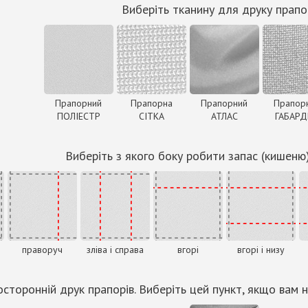
Виберіть тканину для друку прапо
Прапорний
Прапорна
Прапорний
Прапор
ПОЛІЕСТР
СІТКА
АТЛАС
ГАБАР
Виберіть з якого боку робити запас (кишеню
праворуч
зліва і справа
вгорі
вгорі і низу
сторонній друк прапорів. Виберіть цей пункт, якщо вам н