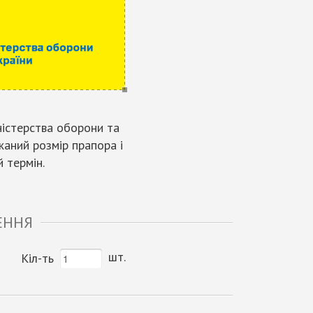
ністерства оборони та
жаний розмір прапора і
 термін.
ЕННЯ
шт.
Кіл-ть