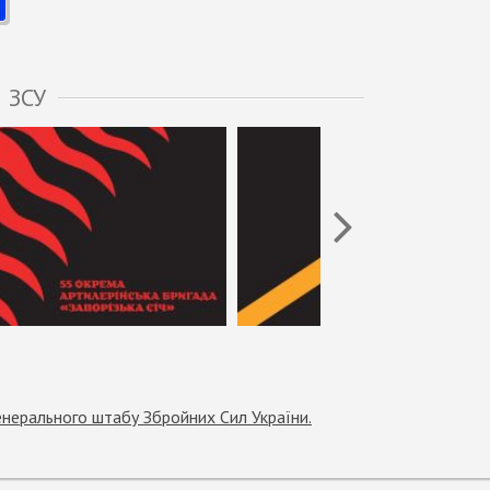
 ЗСУ
енерального штабу Збройних Сил України.