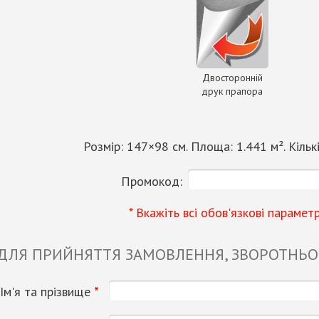
Двосторонній
друк прапора
Розмір:
147
×
98
см. Площа:
1.441
м². Кільк
Промокод:
* Вкажіть всі обов'язкові парамет
 ДЛЯ ПРИЙНЯТТЯ ЗАМОВЛЕННЯ, ЗВОРОТНЬОГ
Ім'я та прізвище
*