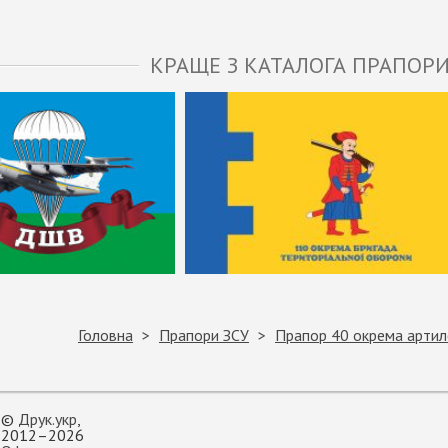
КРАЩЕ З КАТАЛОГА ПРАПОРИ
Головна
Прапори ЗСУ
Прапор 40 окрема артил
©
Друк.укр
,
2012–2026