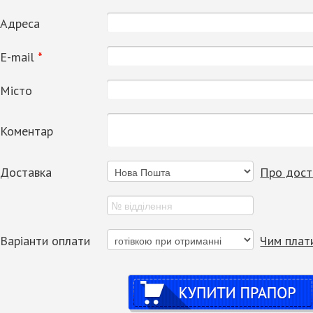
Адреса
Е-mail
*
Місто
Коментар
Доставка
Про дост
Варіанти оплати
Чим плат
Купити