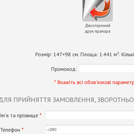
Двосторонній
друк прапора
Розмір:
147
×
98
см. Площа:
1.441
м². Кільк
Промокод:
* Вкажіть всі обов'язкові парамет
 ДЛЯ ПРИЙНЯТТЯ ЗАМОВЛЕННЯ, ЗВОРОТНЬОГ
Ім'я та прізвище
*
Телефон
*