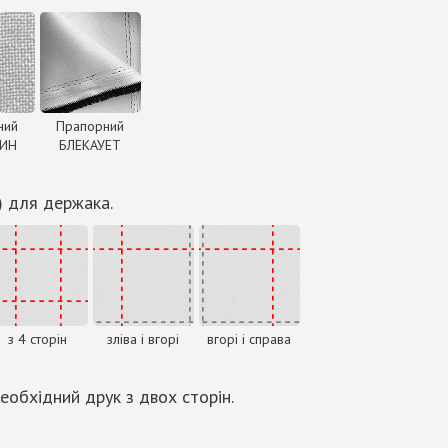
ний
Прапорний
ДИН
БЛЕКАУЕТ
) для держака.
з 4 сторін
зліва і вгорі
вгорі і справа
еобхідний друк з двох сторін.