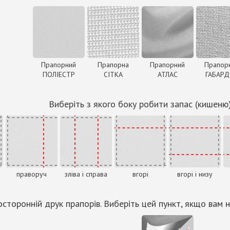
Прапорний
Прапорна
Прапорний
Прапор
ПОЛІЕСТР
СІТКА
АТЛАС
ГАБАР
Виберіть з якого боку робити запас (кишеню
праворуч
зліва і справа
вгорі
вгорі і низу
сторонній друк прапорів. Виберіть цей пункт, якщо вам н