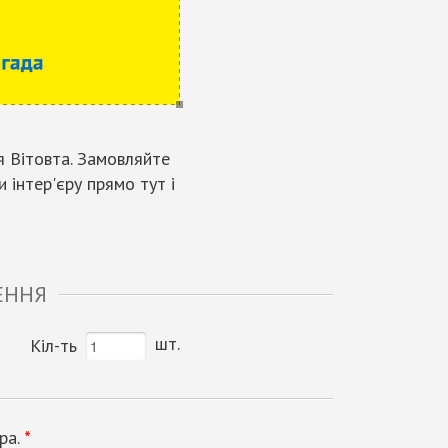
я Вітовта. Замовляйте
 інтер'єру прямо тут і
ЕННЯ
шт.
Кіл-ть
ра.
*