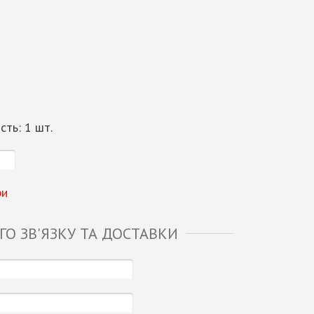
ість:
1
шт.
ри
О ЗВ'ЯЗКУ ТА ДОСТАВКИ