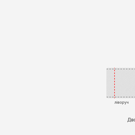
ліворуч
Дво