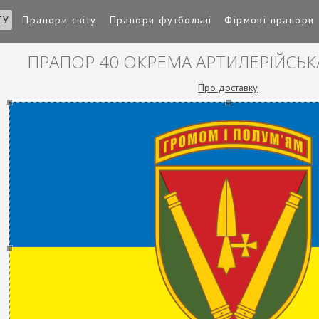
СУ
Прапори світу
Прапори футбольні
Фірмові прапори
ПРАПОР 40 ОКРЕМА АРТИЛЕРІЙСЬК
Про доставку