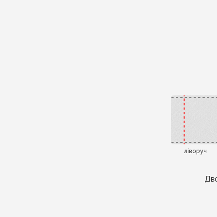
ліворуч
Дво