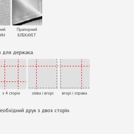
ний
Прапорний
ДИН
БЛЕКАУЕТ
) для держака.
з 4 сторін
зліва і вгорі
вгорі і справа
еобхідний друк з двох сторін.