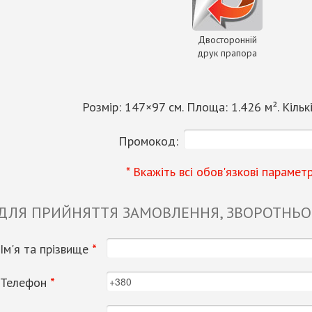
Двосторонній
друк прапора
Розмір:
147
×
97
см. Площа:
1.426
м². Кільк
Промокод:
* Вкажіть всі обов'язкові парамет
 ДЛЯ ПРИЙНЯТТЯ ЗАМОВЛЕННЯ, ЗВОРОТНЬОГ
Ім'я та прізвище
*
Телефон
*