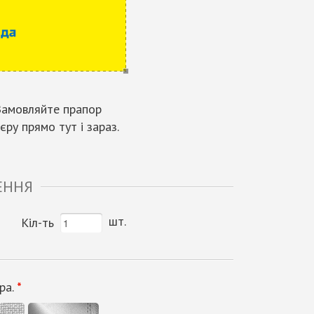
 Замовляйте прапор
єру прямо тут і зараз.
ЕННЯ
шт.
Кіл-ть
ра.
*