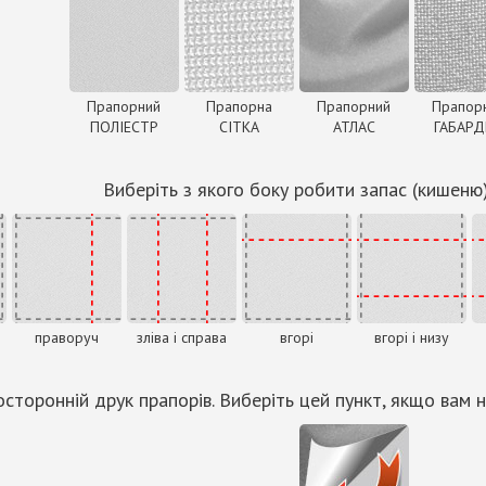
Прапорний
Прапорна
Прапорний
Прапор
ПОЛІЕСТР
СІТКА
АТЛАС
ГАБАР
Виберіть з якого боку робити запас (кишеню
праворуч
зліва і справа
вгорі
вгорі і низу
сторонній друк прапорів. Виберіть цей пункт, якщо вам н