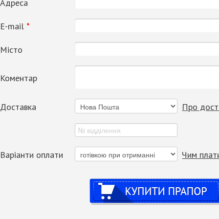
Адреса
Е-mail
*
Місто
Коментар
Доставка
Про дост
Варіанти оплати
Чим плат
Купити