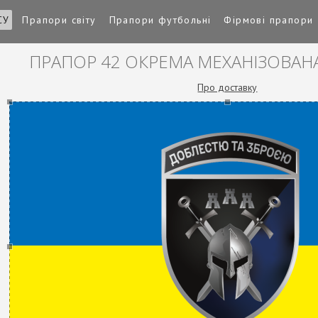
СУ
Прапори світу
Прапори футбольні
Фірмові прапори
ПРАПОР 42 ОКРЕМА МЕХАНІЗОВАН
Про доставку