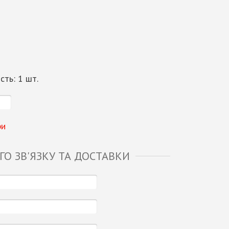
ість:
1
шт.
ри
О ЗВ'ЯЗКУ ТА ДОСТАВКИ