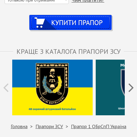
Купити
КРАЩЕ З КАТАЛОГА ПРАПОРИ ЗСУ
Головна
Прапори ЗСУ
Прапор 1 ОБрСпП Україна