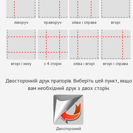
ліворуч
праворуч
зліва і справа
вгорі
вгорі і низу
з 4 сторін
зліва і вгорі
вгорі і справа
Двосторонній друк прапорів. Виберіть цей пункт, якщо
вам необхідний друк з двох сторін.
Двосторонній