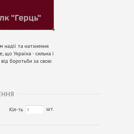
м надії та натхнення
, що Україна - сильна і
я від боротьби за свою
ЕННЯ
шт.
Кіл-ть