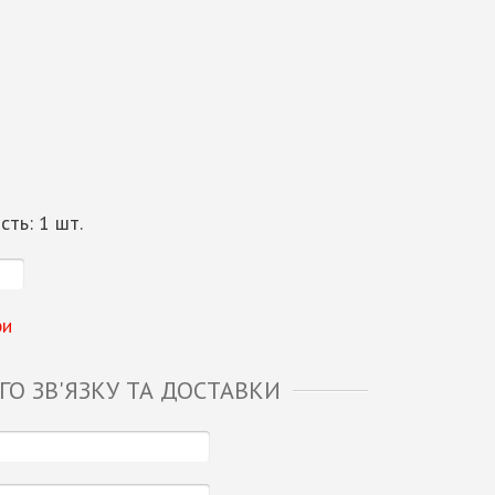
ість:
1
шт.
ри
О ЗВ'ЯЗКУ ТА ДОСТАВКИ