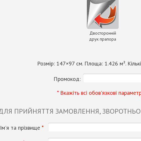
Двосторонній
друк прапора
Розмір:
147
×
97
см. Площа:
1.426
м². Кільк
Промокод:
* Вкажіть всі обов'язкові парамет
 ДЛЯ ПРИЙНЯТТЯ ЗАМОВЛЕННЯ, ЗВОРОТНЬОГ
Ім'я та прізвище
*