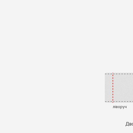
ліворуч
Дво