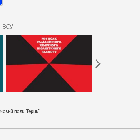
 ЗСУ
овий полк "Герць"