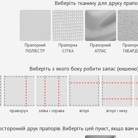
Виберіть тканину для друку прапо
Прапорний
Прапорна
Прапорний
Прапор
ПОЛІЕСТР
СІТКА
АТЛАС
ГАБАР
Виберіть з якого боку робити запас (кишеню
праворуч
зліва і справа
вгорі
вгорі і низу
сторонній друк прапорів. Виберіть цей пункт, якщо вам н