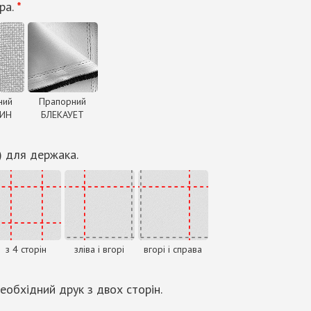
ра.
*
ний
Прапорний
ДИН
БЛЕКАУЕТ
) для держака.
з 4 сторін
зліва і вгорі
вгорі і справа
еобхідний друк з двох сторін.